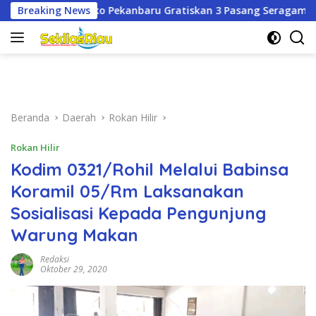
Langsung
ru Gratiskan 3 Pasang Seragam Sekolah untuk Murid Baru SD 
Breaking News
ke
konten
Beranda
Daerah
Rokan Hilir
Rokan Hilir
Kodim 0321/Rohil Melalui Babinsa
Koramil 05/Rm Laksanakan
Sosialisasi Kepada Pengunjung
Warung Makan
Redaksi
Oktober 29, 2020