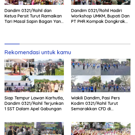
Dandim 0321/Rohil dan
Dandim 0321/Rohil Hadiri
Ketua Persit Turut Ramaikan
Workshop UMKM, Bupati Dan
Tari Masal Sapin Bagan Yang
PT PHR Kompak Dongkrak
Sapu Rekor Muri Dunia
Kwalitas Produk Rohil
Rekomendasi untuk kamu
Siap Tempur Lawan Karhutla,
Wakili Dandim, Pasi Pers
Dandim 0321/Rohil Terjunkan
Kodim 0321/Rohil Turut
1 SST Dalam Apel Gabungan
Semarakkan CFD di
Bagansiapiapi