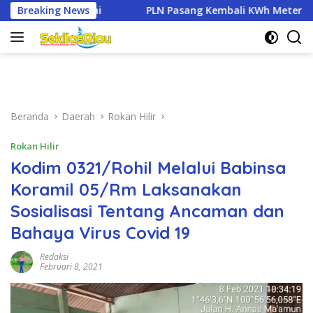
Langsung
PLN Pasang Kembali KWh Meter Rumah Ketua RT di Dumai ya
Breaking News
ke
konten
Beranda
Daerah
Rokan Hilir
Rokan Hilir
Kodim 0321/Rohil Melalui Babinsa
Koramil 05/Rm Laksanakan
Sosialisasi Tentang Ancaman dan
Bahaya Virus Covid 19
Redaksi
Februari 8, 2021