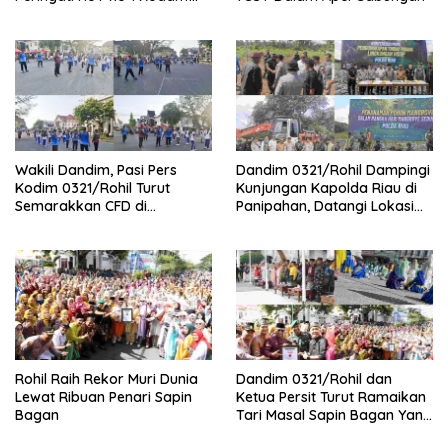
XIX/Tuanku Tambusai
Wakili Dandim, Pasi Pers
Dandim 0321/Rohil Dampingi
Kodim 0321/Rohil Turut
Kunjungan Kapolda Riau di
Semarakkan CFD di
Panipahan, Datangi Lokasi
Bagansiapiapi
Perusakan Mangrove
Rohil Raih Rekor Muri Dunia
Dandim 0321/Rohil dan
Lewat Ribuan Penari Sapin
Ketua Persit Turut Ramaikan
Bagan
Tari Masal Sapin Bagan Yang
Sapu Rekor Muri Dunia