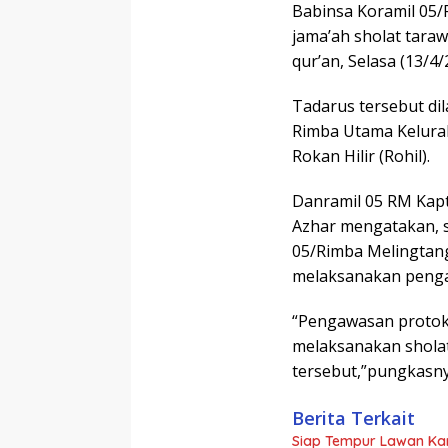
Babinsa Koramil 05
jama’ah sholat tara
qur’an, Selasa (13/4/
Tadarus tersebut di
Rimba Utama Kelura
Rokan Hilir (Rohil).
Danramil 05 RM Kapt
Azhar mengatakan, s
05/Rimba Melingtang
melaksanakan penga
“Pengawasan protok
melaksanakan sholat 
tersebut,”pungkasny
Berita Terkait
Siap Tempur Lawan Kar