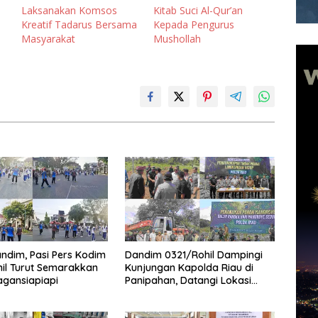
Laksanakan Komsos
Kitab Suci Al-Qur’an
Kreatif Tadarus Bersama
Kepada Pengurus
Masyarakat
Mushollah
andim, Pasi Pers Kodim
Dandim 0321/Rohil Dampingi
il Turut Semarakkan
Kunjungan Kapolda Riau di
agansiapiapi
Panipahan, Datangi Lokasi
Perusakan Mangrove