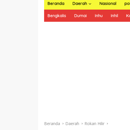
Beranda
Daerah
Nasional
pol
Bengkalis
Dumai
Inhu
Inhil
K
Beranda
Daerah
Rokan Hilir