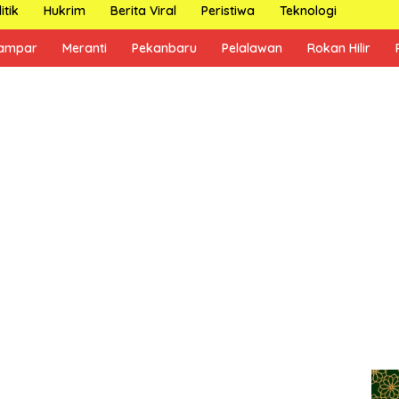
itik
Hukrim
Berita Viral
Peristiwa
Teknologi
ampar
Meranti
Pekanbaru
Pelalawan
Rokan Hilir