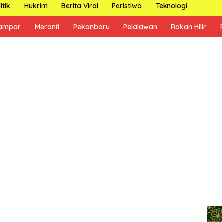
itik
Hukrim
Berita Viral
Peristiwa
Teknologi
ampar
Meranti
Pekanbaru
Pelalawan
Rokan Hilir