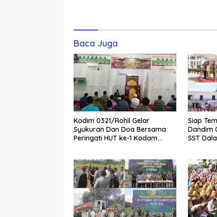
Komentar
Baca Juga
Kodim 0321/Rohil Gelar
Siap Tem
Syukuran Dan Doa Bersama
Dandim 0
Peringati HUT ke-1 Kodam
SST Dal
XIX/Tuanku Tambusai