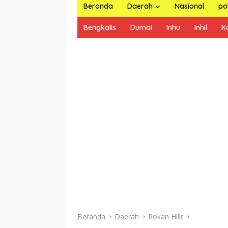
Beranda
Daerah
Nasional
pol
Bengkalis
Dumai
Inhu
Inhil
K
Beranda
Daerah
Rokan Hilir