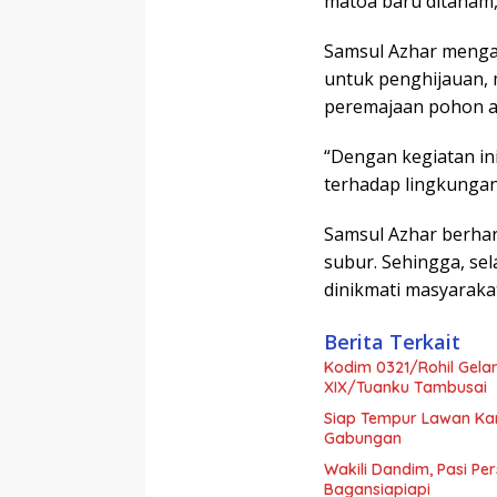
matoa baru ditanam,
Samsul Azhar menga
untuk penghijauan, 
peremajaan pohon ag
“Dengan kegiatan in
terhadap lingkungan 
Samsul Azhar berha
subur. Sehingga, sel
dinikmati masyaraka
Berita Terkait
Kodim 0321/Rohil Gela
XIX/Tuanku Tambusai
Siap Tempur Lawan Kar
Gabungan
Wakili Dandim, Pasi Pe
Bagansiapiapi