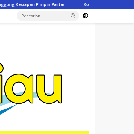
i
Kodim 0321/Rohil Gelar Syukuran Dan Doa Bersama P
tutup