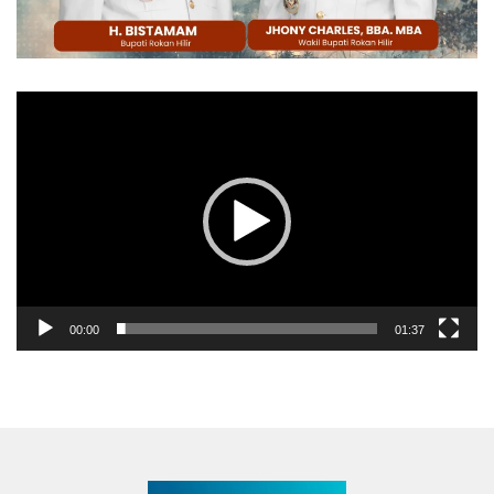
Pemutar
Video
00:00
01:37