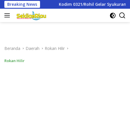
Langsung
Kodim 0321/Rohil Gelar Syukuran Dan Doa Bersama Peringati 
Breaking News
ke
konten
Beranda
Daerah
Rokan Hilir
Rokan Hilir