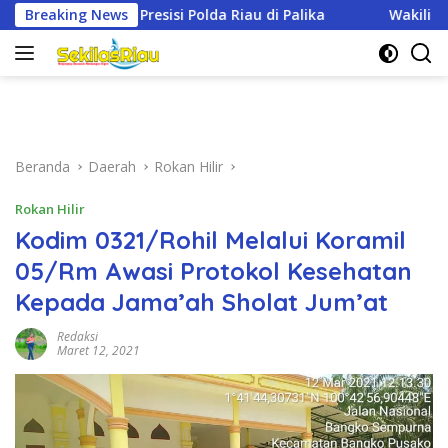
Langsung
u di Palika
Breaking News
Wakili Dandim, Pasi Pers Kodim 0321/Rohil H
ke
konten
Beranda
Daerah
Rokan Hilir
Rokan Hilir
Kodim 0321/Rohil Melalui Koramil
05/Rm Awasi Protokol Kesehatan
Kepada Jama’ah Sholat Jum’at
Redaksi
Maret 12, 2021