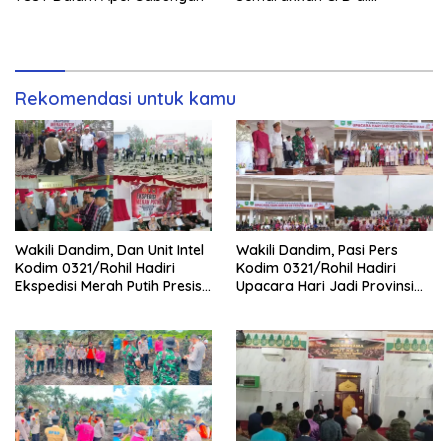
Bagansiapiapi
Rekomendasi untuk kamu
Wakili Dandim, Dan Unit Intel
Wakili Dandim, Pasi Pers
Kodim 0321/Rohil Hadiri
Kodim 0321/Rohil Hadiri
Ekspedisi Merah Putih Presisi
Upacara Hari Jadi Provinsi
Polda Riau di Palika
Riau ke-69, Perkuat
Sinergitas Dengan Pemda