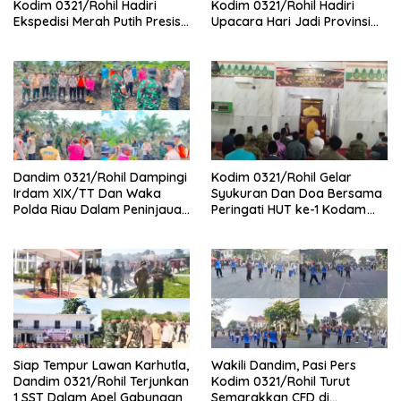
Kodim 0321/Rohil Hadiri
Kodim 0321/Rohil Hadiri
Ekspedisi Merah Putih Presisi
Upacara Hari Jadi Provinsi
Polda Riau di Palika
Riau ke-69, Perkuat
Sinergitas Dengan Pemda
Dandim 0321/Rohil Dampingi
Kodim 0321/Rohil Gelar
Irdam XIX/TT Dan Waka
Syukuran Dan Doa Bersama
Polda Riau Dalam Peninjauan
Peringati HUT ke-1 Kodam
Serta Pemadam Karhutla di
XIX/Tuanku Tambusai
Palika
Siap Tempur Lawan Karhutla,
Wakili Dandim, Pasi Pers
Dandim 0321/Rohil Terjunkan
Kodim 0321/Rohil Turut
1 SST Dalam Apel Gabungan
Semarakkan CFD di