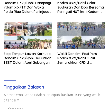
Dandim 0321/Rohil Dampingi
Kodim 0321/Rohil Gelar
Irdam XIX/TT Dan Waka
Syukuran Dan Doa Bersama
Polda Riau Dalam Peninjauan
Peringati HUT ke-1 Kodam
Serta Pemadam Karhutla di
XIX/Tuanku Tambusai
Palika
Siap Tempur Lawan Karhutla,
Wakili Dandim, Pasi Pers
Dandim 0321/Rohil Terjunkan
Kodim 0321/Rohil Turut
1 SST Dalam Apel Gabungan
Semarakkan CFD di
Bagansiapiapi
Tinggalkan Balasan
Alamat email Anda tidak akan dipublikasikan.
Ruas yang wajib
ditandai
*