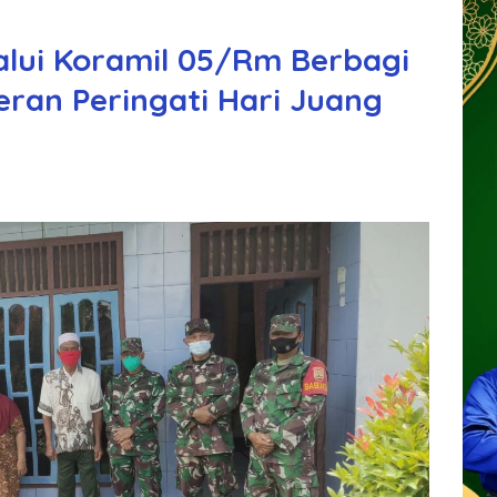
alui Koramil 05/Rm Berbagi
ran Peringati Hari Juang