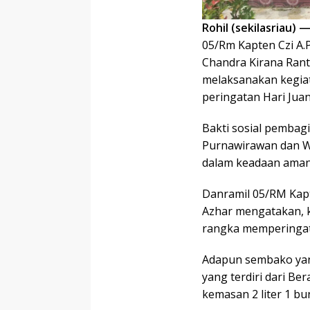
Rohil (sekilasriau) 
05/Rm Kapten Czi A.
Chandra Kirana Rant
melaksanakan kegia
peringatan Hari Juan
Bakti sosial pembag
Purnawirawan dan W
dalam keadaan aman
Danramil 05/RM Kapt
Azhar mengatakan, k
rangka memperingati
Adapun sembako yang
yang terdiri dari Be
kemasan 2 liter 1 bu