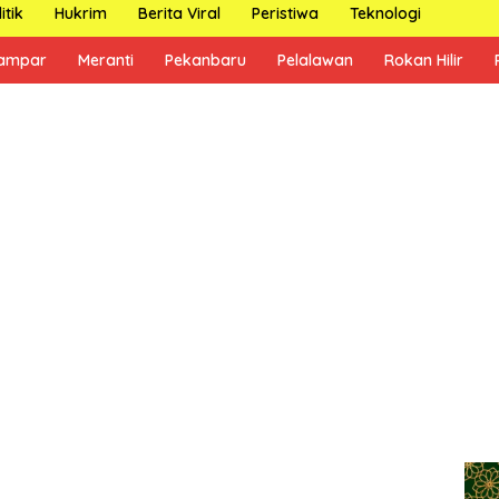
itik
Hukrim
Berita Viral
Peristiwa
Teknologi
ampar
Meranti
Pekanbaru
Pelalawan
Rokan Hilir