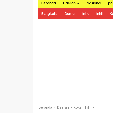
Beranda
Daerah
Nasional
pol
Bengkalis
Dumai
Inhu
Inhil
K
Beranda
Daerah
Rokan Hilir