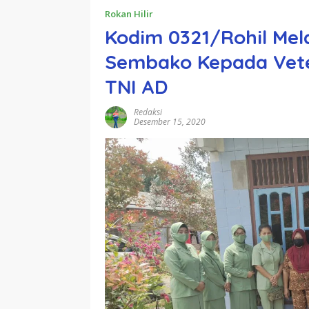
Rokan Hilir
Kodim 0321/Rohil Mel
Sembako Kepada Vete
TNI AD
Redaksi
Desember 15, 2020