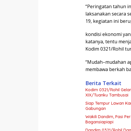
“Peringatan tahun i
laksanakan secara s
19, kegiatan ini be
kondisi ekonomi yang
katanya, tentu menja
Kodim 0321/Rohil tur
“Mudah–mudahan apa
membawa berkah bag
Berita Terkait
Kodim 0321/Rohil Gela
XIX/Tuanku Tambusai
Siap Tempur Lawan Kar
Gabungan
Wakili Dandim, Pasi Pe
Bagansiapiapi
Dandim 0321/Rohil Dam