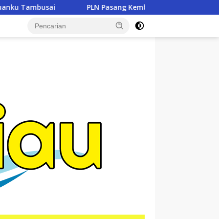
 Pasang Kembali KWh Meter Rumah Ketua RT di Dumai yang Se
tutup