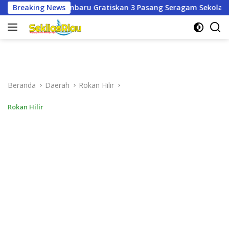
Langsung
tiskan 3 Pasang Seragam Sekolah untuk Murid Baru SD dan SM
Breaking News
ke
konten
Beranda
Daerah
Rokan Hilir
Rokan Hilir