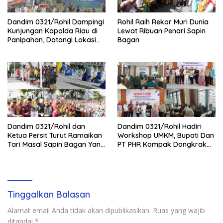
Dandim 0321/Rohil Dampingi
Rohil Raih Rekor Muri Dunia
Kunjungan Kapolda Riau di
Lewat Ribuan Penari Sapin
Panipahan, Datangi Lokasi
Bagan
Perusakan Mangrove
Dandim 0321/Rohil dan
Dandim 0321/Rohil Hadiri
Ketua Persit Turut Ramaikan
Workshop UMKM, Bupati Dan
Tari Masal Sapin Bagan Yang
PT PHR Kompak Dongkrak
Sapu Rekor Muri Dunia
Kwalitas Produk Rohil
Tinggalkan Balasan
Alamat email Anda tidak akan dipublikasikan.
Ruas yang wajib
ditandai
*