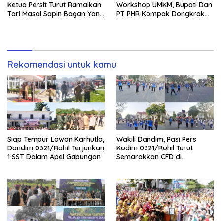
Ketua Persit Turut Ramaikan
Workshop UMKM, Bupati Dan
Tari Masal Sapin Bagan Yang
PT PHR Kompak Dongkrak
Sapu Rekor Muri Dunia
Kwalitas Produk Rohil
Rekomendasi untuk kamu
Siap Tempur Lawan Karhutla,
Wakili Dandim, Pasi Pers
Dandim 0321/Rohil Terjunkan
Kodim 0321/Rohil Turut
1 SST Dalam Apel Gabungan
Semarakkan CFD di
Bagansiapiapi