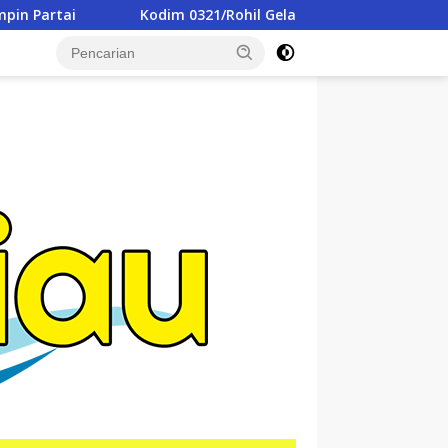
21/Rohil Gelar Syukuran Dan Doa Bersama Peringati HUT ke-1
tutup