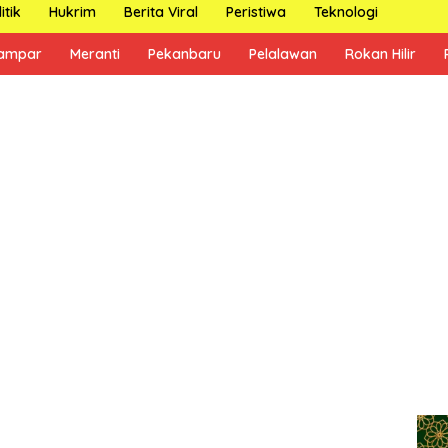
itik
Hukrim
Berita Viral
Peristiwa
Teknologi
ampar
Meranti
Pekanbaru
Pelalawan
Rokan Hilir