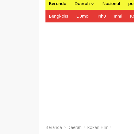
Beranda
Daerah
Nasional
pol
Bengkalis
Dumai
Inhu
Inhil
K
Beranda
Daerah
Rokan Hilir