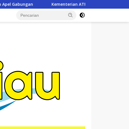
ian ATR/BPN, KPK, dan Pemda Jawa Barat Sepakati Kerja Sam
tutup