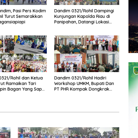
andim, Pasi Pers Kodim
Dandim 0321/Rohil Dampingi
il Turut Semarakkan
Kunjungan Kapolda Riau di
agansiapiapi
Panipahan, Datangi Lokasi
Perusakan Mangrove
321/Rohil dan Ketua
Dandim 0321/Rohil Hadiri
urut Ramaikan Tari
Workshop UMKM, Bupati Dan
apin Bagan Yang Sapu
PT PHR Kompak Dongkrak
ri Dunia
Kwalitas Produk Rohil