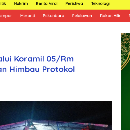
itik
Hukrim
Berita Viral
Peristiwa
Teknologi
ampar
Meranti
Pekanbaru
Pelalawan
Rokan Hilir
alui Koramil 05/Rm
an Himbau Protokol