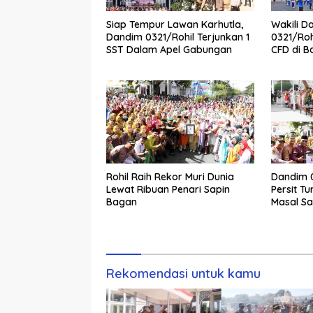
Siap Tempur Lawan Karhutla,
Wakili D
Dandim 0321/Rohil Terjunkan 1
0321/Roh
SST Dalam Apel Gabungan
CFD di B
Rohil Raih Rekor Muri Dunia
Dandim 0
Lewat Ribuan Penari Sapin
Persit T
Bagan
Masal S
Rekor Mu
Rekomendasi untuk kamu