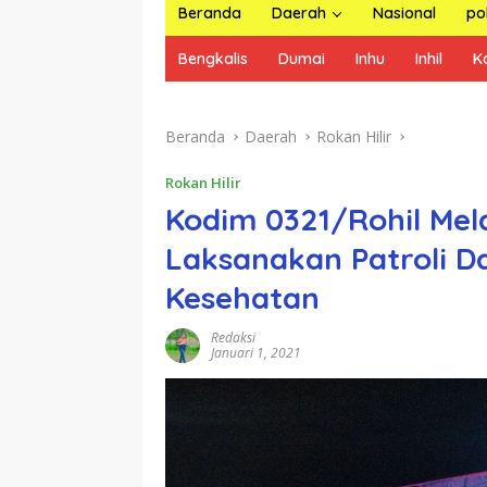
Beranda
Daerah
Nasional
pol
Bengkalis
Dumai
Inhu
Inhil
K
Beranda
Daerah
Rokan Hilir
Rokan Hilir
Kodim 0321/Rohil Mel
Laksanakan Patroli D
Kesehatan
Redaksi
Januari 1, 2021