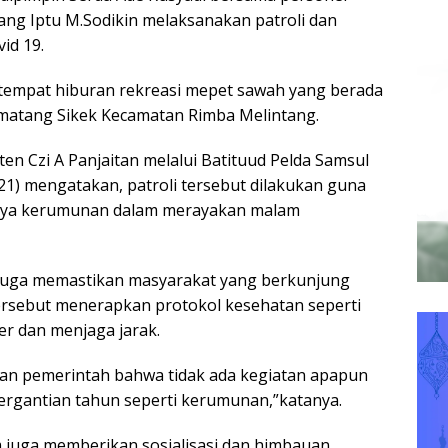
ang Iptu M.Sodikin melaksanakan patroli dan
id 19.
e tempat hiburan rekreasi mepet sawah yang berada
matang Sikek Kecamatan Rimba Melintang.
en Czi A Panjaitan melalui Batituud Pelda Samsul
21) mengatakan, patroli tersebut dilakukan guna
nya kerumunan dalam merayakan malam
a, juga memastikan masyarakat yang berkunjung
ersebut menerapkan protokol kesehatan seperti
 dan menjaga jarak.
an pemerintah bahwa tidak ada kegiatan apapun
rgantian tahun seperti kerumunan,”katanya.
im juga memberikan sosialisasi dan himbauan