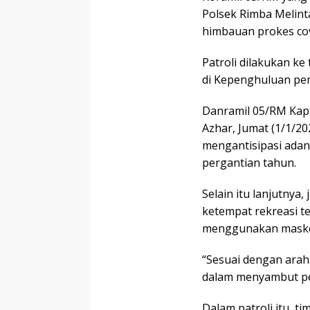
Polsek Rimba Melint
himbauan prokes cov
Patroli dilakukan k
di Kepenghuluan pe
Danramil 05/RM Kapt
Azhar, Jumat (1/1/20
mengantisipasi ada
pergantian tahun.
Selain itu lanjutny
ketempat rekreasi t
menggunakan masker
“Sesuai dengan arah
dalam menyambut pe
Dalam patroli itu, t