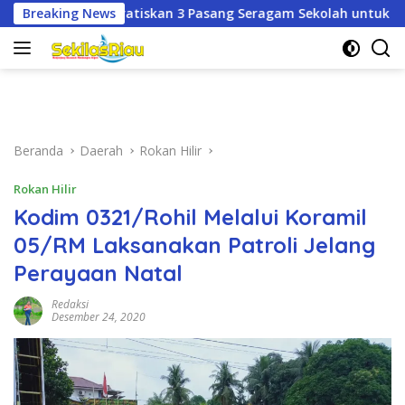
Langsung
3 Pasang Seragam Sekolah untuk Murid Baru SD dan SMP Neger
Breaking News
ke
konten
Beranda
Daerah
Rokan Hilir
Rokan Hilir
Kodim 0321/Rohil Melalui Koramil
05/RM Laksanakan Patroli Jelang
Perayaan Natal
Redaksi
Desember 24, 2020