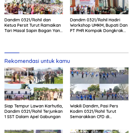
Dandim 0321/Rohil dan
Dandim 0321/Rohil Hadiri
Ketua Persit Turut Ramaikan
Workshop UMKM, Bupati Dan
Tari Masal Sapin Bagan Yang
PT PHR Kompak Dongkrak
Sapu Rekor Muri Dunia
Kwalitas Produk Rohil
Rekomendasi untuk kamu
Siap Tempur Lawan Karhutla,
Wakili Dandim, Pasi Pers
Dandim 0321/Rohil Terjunkan
Kodim 0321/Rohil Turut
1 SST Dalam Apel Gabungan
Semarakkan CFD di
Bagansiapiapi