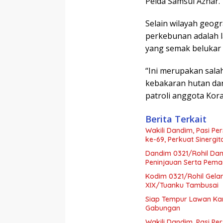
Pelda Samsul Azhar.
Selain wilayah geog
perkebunan adalah l
yang semak belukar k
“Ini merupakan sala
kebakaran hutan dan
patroli anggota Kor
Berita Terkait
Wakili Dandim, Pasi Per
ke-69, Perkuat Sinerg
Dandim 0321/Rohil Da
Peninjauan Serta Pema
Kodim 0321/Rohil Gela
XIX/Tuanku Tambusai
Siap Tempur Lawan Kar
Gabungan
Wakili Dandim, Pasi Pe