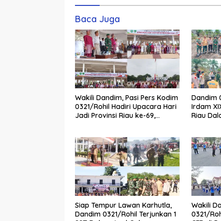
Komentar
Baca Juga
Wakili Dandim, Pasi Pers Kodim
Dandim 0
0321/Rohil Hadiri Upacara Hari
Irdam X
Jadi Provinsi Riau ke-69,
Riau Dal
Perkuat Sinergitas Dengan
Pemadam 
Pemda
Siap Tempur Lawan Karhutla,
Wakili D
Dandim 0321/Rohil Terjunkan 1
0321/Roh