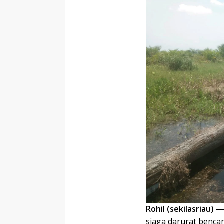
Rohil (sekilasriau) 
siaga darurat benca