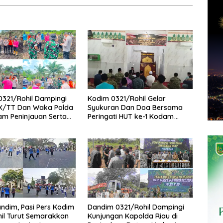
321/Rohil Dampingi
Kodim 0321/Rohil Gelar
IX/TT Dan Waka Polda
Syukuran Dan Doa Bersama
am Peninjauan Serta
Peringati HUT ke-1 Kodam
Karhutla di Palika
XIX/Tuanku Tambusai
andim, Pasi Pers Kodim
Dandim 0321/Rohil Dampingi
il Turut Semarakkan
Kunjungan Kapolda Riau di