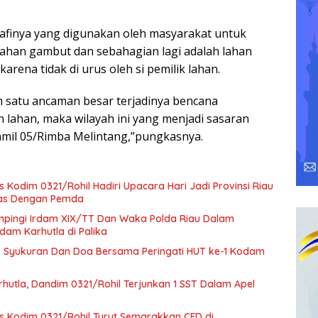
rafinya yang digunakan oleh masyarakat untuk
ahan gambut dan sebahagian lagi adalah lahan
arena tidak di urus oleh si pemilik lahan.
h satu ancaman besar terjadinya bencana
 lahan, maka wilayah ini yang menjadi sasaran
amil 05/Rimba Melintang,”pungkasnya.
s Kodim 0321/Rohil Hadiri Upacara Hari Jadi Provinsi Riau
itas Dengan Pemda
mpingi Irdam XIX/TT Dan Waka Polda Riau Dalam
dam Karhutla di Palika
r Syukuran Dan Doa Bersama Peringati HUT ke-1 Kodam
hutla, Dandim 0321/Rohil Terjunkan 1 SST Dalam Apel
rs Kodim 0321/Rohil Turut Semarakkan CFD di