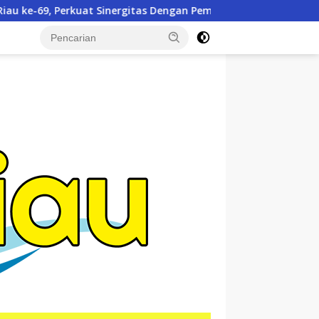
ngan Pemda
Dandim 0321/Rohil Dampingi Irdam XIX/TT D
tutup