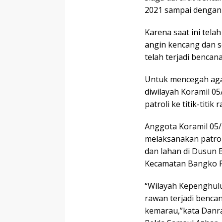
2021 sampai dengan 
Karena saat ini tel
angin kencang dan se
telah terjadi bencan
Untuk mencegah agar
diwilayah Koramil 0
patroli ke titik-titik
Anggota Koramil 05/
melaksanakan patrol
dan lahan di Dusun
Kecamatan Bangko Pu
“Wilayah Kepenghul
rawan terjadi benca
kemarau,”kata Danra