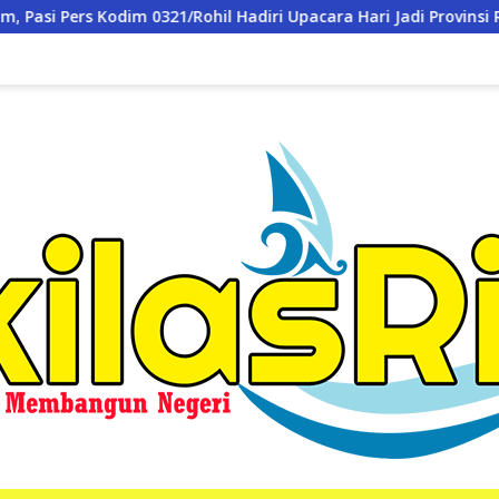
ri Upacara Hari Jadi Provinsi Riau ke-69, Perkuat Sinergitas De