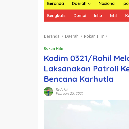
Beranda
Daerah
Nasional
pol
Bengkalis
Dumai
Inhu
Inhil
K
Beranda
Daerah
Rokan Hilir
Rokan Hilir
Kodim 0321/Rohil Mel
Laksanakan Patroli K
Bencana Karhutla
Redaksi
Februari 25, 2021