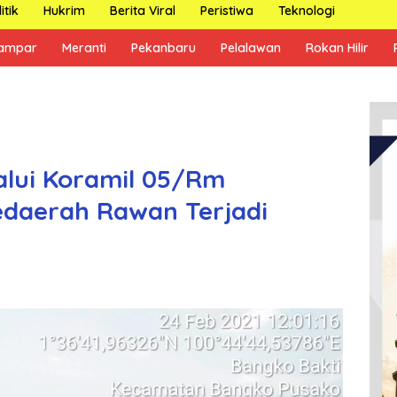
itik
Hukrim
Berita Viral
Peristiwa
Teknologi
ampar
Meranti
Pekanbaru
Pelalawan
Rokan Hilir
alui Koramil 05/Rm
edaerah Rawan Terjadi