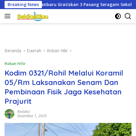
Langsung
atiskan 3 Pasang Seragam Sekolah untuk Murid Baru SD dan S
Breaking News
ke
konten
Beranda
Daerah
Rokan Hilir
Rokan Hilir
Kodim 0321/Rohil Melalui Koramil
05/Rm Laksanakan Senam Dan
Pembinaan Fisik Jaga Kesehatan
Prajurit
Redaksi
Desember 1, 2020