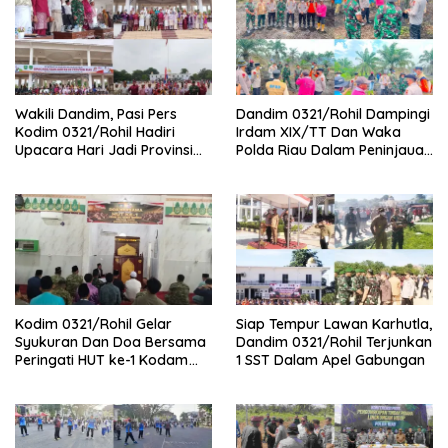
Wakili Dandim, Pasi Pers
Dandim 0321/Rohil Dampingi
Kodim 0321/Rohil Hadiri
Irdam XIX/TT Dan Waka
Upacara Hari Jadi Provinsi
Polda Riau Dalam Peninjauan
Riau ke-69, Perkuat
Serta Pemadam Karhutla di
Sinergitas Dengan Pemda
Palika
Kodim 0321/Rohil Gelar
Siap Tempur Lawan Karhutla,
Syukuran Dan Doa Bersama
Dandim 0321/Rohil Terjunkan
Peringati HUT ke-1 Kodam
1 SST Dalam Apel Gabungan
XIX/Tuanku Tambusai