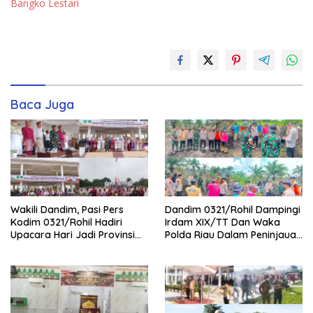
Bangko Lestari
Baca Juga
Wakili Dandim, Pasi Pers
Dandim 0321/Rohil Dampingi
Kodim 0321/Rohil Hadiri
Irdam XIX/TT Dan Waka
Upacara Hari Jadi Provinsi
Polda Riau Dalam Peninjauan
Riau ke-69, Perkuat
Serta Pemadam Karhutla di
Sinergitas Dengan Pemda
Palika