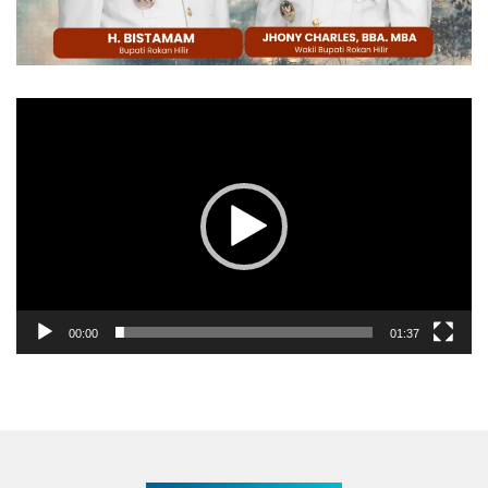
Pemutar
Video
00:00
01:37