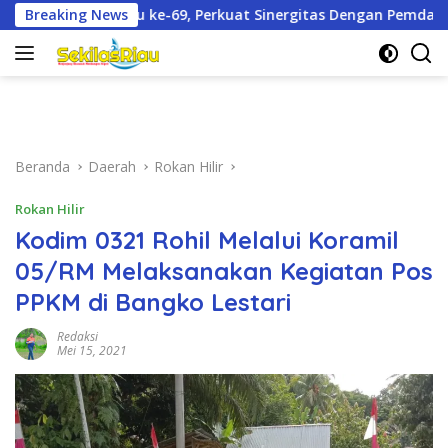
Langsung
kuat Sinergitas Dengan Pemda
Breaking News
Dandim 0321/Rohil Damping
ke
konten
Beranda
Daerah
Rokan Hilir
Rokan Hilir
Kodim 0321 Rohil Melalui Koramil
05/RM Melaksanakan Kegiatan Pos
PPKM di Bangko Lestari
Redaksi
Mei 15, 2021