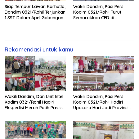
Siap Tempur Lawan Karhutla,
Wakili Dandim, Pasi Pers
Dandim 0321/Rohil Terjunkan
Kodim 0321/Rohil Turut
1 SST Dalam Apel Gabungan
Semarakkan CFD di
Bagansiapiapi
Rekomendasi untuk kamu
Wakili Dandim, Dan Unit Intel
Wakili Dandim, Pasi Pers
Kodim 0321/Rohil Hadiri
Kodim 0321/Rohil Hadiri
Ekspedisi Merah Putih Presisi
Upacara Hari Jadi Provinsi
Polda Riau di Palika
Riau ke-69, Perkuat
Sinergitas Dengan Pemda