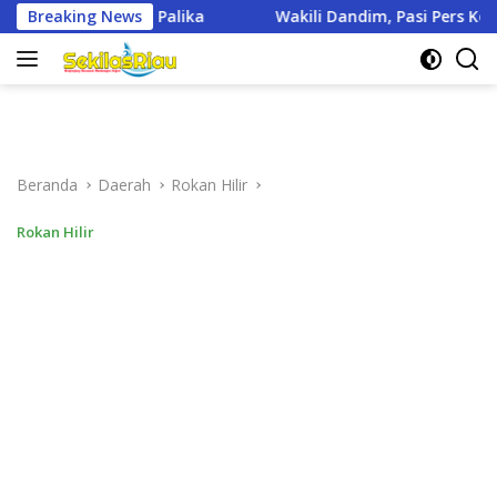
Langsung
akili Dandim, Pasi Pers Kodim 0321/Rohil Hadiri Upacara Hari J
Breaking News
ke
konten
Beranda
Daerah
Rokan Hilir
Rokan Hilir