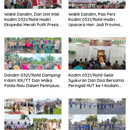
Wakili Dandim, Dan Unit Intel
Wakili Dandim, Pasi Pers
Kodim 0321/Rohil Hadiri
Kodim 0321/Rohil Hadiri
Ekspedisi Merah Putih Presisi
Upacara Hari Jadi Provinsi
Polda Riau di Palika
Riau ke-69, Perkuat
Sinergitas Dengan Pemda
Dandim 0321/Rohil Dampingi
Kodim 0321/Rohil Gelar
Irdam XIX/TT Dan Waka
Syukuran Dan Doa Bersama
Polda Riau Dalam Peninjauan
Peringati HUT ke-1 Kodam
Serta Pemadam Karhutla di
XIX/Tuanku Tambusai
Palika