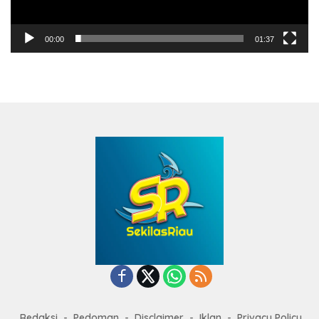
00:00
01:37
Redaksi
Pedoman
Disclaimer
Iklan
Privacy Policy