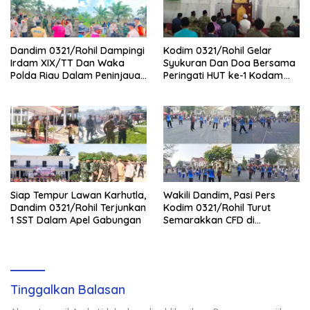
Dandim 0321/Rohil Dampingi
Kodim 0321/Rohil Gelar
Irdam XIX/TT Dan Waka
Syukuran Dan Doa Bersama
Polda Riau Dalam Peninjauan
Peringati HUT ke-1 Kodam
Serta Pemadam Karhutla di
XIX/Tuanku Tambusai
Palika
Siap Tempur Lawan Karhutla,
Wakili Dandim, Pasi Pers
Dandim 0321/Rohil Terjunkan
Kodim 0321/Rohil Turut
1 SST Dalam Apel Gabungan
Semarakkan CFD di
Bagansiapiapi
Tinggalkan Balasan