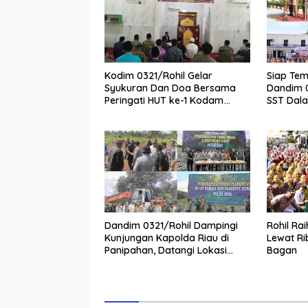
Kodim 0321/Rohil Gelar
Siap Tem
Syukuran Dan Doa Bersama
Dandim 0
Peringati HUT ke-1 Kodam
SST Dal
XIX/Tuanku Tambusai
Dandim 0321/Rohil Dampingi
Rohil Ra
Kunjungan Kapolda Riau di
Lewat Ri
Panipahan, Datangi Lokasi
Bagan
Perusakan Mangrove