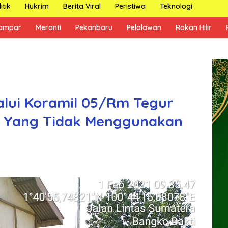
itik
Hukrim
Berita Viral
Peristiwa
Teknologi
ampar
Meranti
Pekanbaru
Pelalawan
Rokan Hilir
alui Koramil 05/Rm Tegur
a Yang Tidak Menggunakan