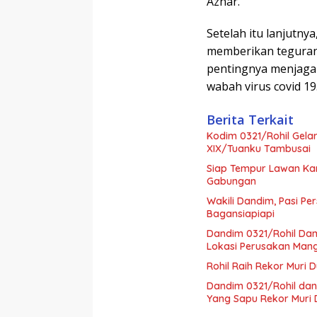
Azhar.
Setelah itu lanjutny
memberikan teguran 
pentingnya menjaga
wabah virus covid 19
Berita Terkait
Kodim 0321/Rohil Gela
XIX/Tuanku Tambusai
Siap Tempur Lawan Kar
Gabungan
Wakili Dandim, Pasi Pe
Bagansiapiapi
Dandim 0321/Rohil Dam
Lokasi Perusakan Man
Rohil Raih Rekor Muri 
Dandim 0321/Rohil dan
Yang Sapu Rekor Muri 