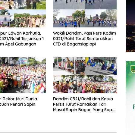
pur Lawan Karhutla,
Wakili Dandim, Pasi Pers Kodim
321/Rohil Terjunkan 1
0321/Rohil Turut Semarakkan
am Apel Gabungan
CFD di Bagansiapiapi
ih Rekor Muri Dunia
Dandim 0321/Rohil dan Ketua
buan Penari Sapin
Persit Turut Ramaikan Tari
Masal Sapin Bagan Yang Sapu
Rekor Muri Dunia