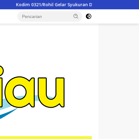
Gelar Syukuran Dan Doa Bersama Peringati HUT ke-1 Kodam XI
tutup