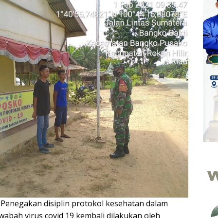
—
Penegakan disiplin protokol kesehatan dalam
abah virus covid 19 kembali dilakukan oleh