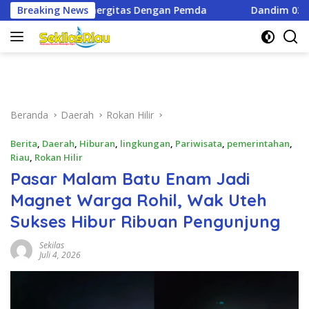
Langsung
ngan Pemda
Breaking News
Dandim 0321/Rohil Dampingi Irdam XIX/TT D
ke
konten
Beranda
Daerah
Rokan Hilir
Berita
,
Daerah
,
Hiburan
,
lingkungan
,
Pariwisata
,
pemerintahan
,
Riau
,
Rokan Hilir
Pasar Malam Batu Enam Jadi
Magnet Warga Rohil, Wak Uteh
Sukses Hibur Ribuan Pengunjung
Sekilas
Juli 4, 2026