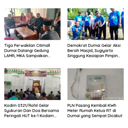
Riau ke-69, Perkuat
Serta Pemadam Karhutla di
Sinergitas Dengan Pemda
Palika
Tiga Perwakilan Citimall
Demokrat Dumai Gelar Aksi
Dumai Datangi Gedung
Bersih Masjid, Sugiyarto
LAMR, MKA Sampaikan
Singgung Kesiapan Pimpin
Petuah soal Adab Melayu
Partai
Kodim 0321/Rohil Gelar
PLN Pasang Kembali KWh
Syukuran Dan Doa Bersama
Meter Rumah Ketua RT di
Peringati HUT ke-1 Kodam
Dumai yang Sempat Dicabut
XIX/Tuanku Tambusai