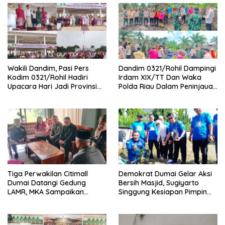
Wakili Dandim, Pasi Pers
Dandim 0321/Rohil Dampingi
Kodim 0321/Rohil Hadiri
Irdam XIX/TT Dan Waka
Upacara Hari Jadi Provinsi
Polda Riau Dalam Peninjauan
Riau ke-69, Perkuat
Serta Pemadam Karhutla di
Sinergitas Dengan Pemda
Palika
Tiga Perwakilan Citimall
Demokrat Dumai Gelar Aksi
Dumai Datangi Gedung
Bersih Masjid, Sugiyarto
LAMR, MKA Sampaikan
Singgung Kesiapan Pimpin
Petuah soal Adab Melayu
Partai