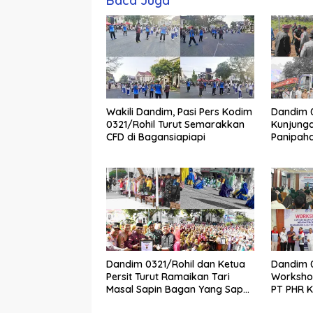
Baca Juga
Wakili Dandim, Pasi Pers Kodim
Dandim 0
0321/Rohil Turut Semarakkan
Kunjunga
CFD di Bagansiapiapi
Panipaha
Perusak
Dandim 0321/Rohil dan Ketua
Dandim 0
Persit Turut Ramaikan Tari
Worksho
Masal Sapin Bagan Yang Sapu
PT PHR 
Rekor Muri Dunia
Kwalitas