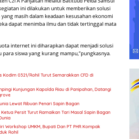
en Czi A Panjaitan melalui Batituud Pelda Samsul
egiatan ini dilakukan untuk memberikan solusi
wa yang masih dalam keadaan kesusahan ekonomi
ka dapat menimba ilmu dan tidak tertinggal mata
ta internet ini diharapkan dapat menjadi solusi
 para siswa yang kurang mampu,”pungkasnya.
rs Kodim 0321/Rohil Turut Semarakkan CFD di
pingi Kunjungan Kapolda Riau di Panipahan, Datangi
grove
Dunia Lewat Ribuan Penari Sapin Bagan
 Ketua Persit Turut Ramaikan Tari Masal Sapin Bagan
Dunia
diri Workshop UMKM, Bupati Dan PT PHR Kompak
duk Rohil