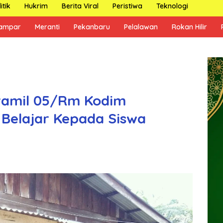
itik
Hukrim
Berita Viral
Peristiwa
Teknologi
ampar
Meranti
Pekanbaru
Pelalawan
Rokan Hilir
oramil 05/Rm Kodim
i Belajar Kepada Siswa