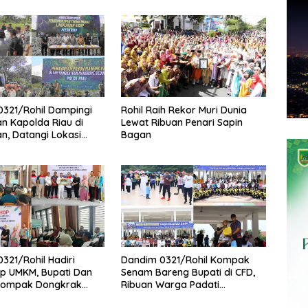
321/Rohil Dampingi
Rohil Raih Rekor Muri Dunia
n Kapolda Riau di
Lewat Ribuan Penari Sapin
n, Datangi Lokasi
Bagan
an Mangrove
321/Rohil Hadiri
Dandim 0321/Rohil Kompak
p UMKM, Bupati Dan
Senam Bareng Bupati di CFD,
Kompak Dongkrak
Ribuan Warga Padati
 Produk Rohil
Lapangan Taman Budaya Batu