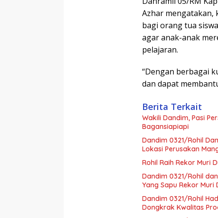
Danramil 05/RM Kapt
Azhar mengatakan, k
bagi orang tua sis
agar anak-anak mere
pelajaran.
“Dengan berbagai kuo
dan dapat membantu
Berita Terkait
Wakili Dandim, Pasi Pe
Bagansiapiapi
Dandim 0321/Rohil Dam
Lokasi Perusakan Man
Rohil Raih Rekor Muri 
Dandim 0321/Rohil dan
Yang Sapu Rekor Muri 
Dandim 0321/Rohil Ha
Dongkrak Kwalitas Pro