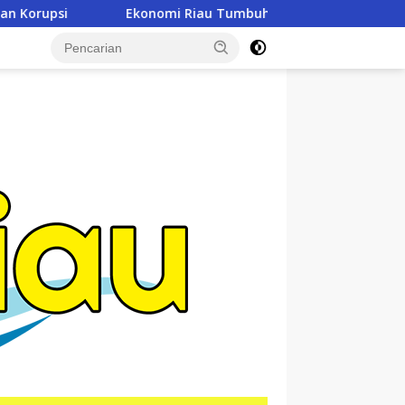
Tumbuh Positif, Namun Ancaman Sosial Masih Perlu Diwaspadai
tutup