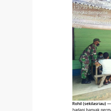
Rohil (sekilasriau) 
hadapi banyak perma