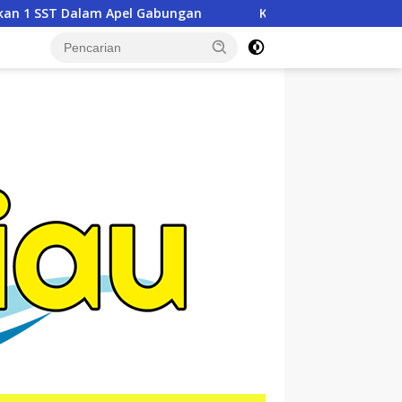
an
Kementerian ATR/BPN, KPK, dan Pemda Jawa Barat 
tutup