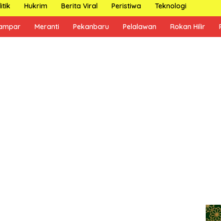
itik
Hukrim
Berita Viral
Peristiwa
Teknologi
ampar
Meranti
Pekanbaru
Pelalawan
Rokan Hilir