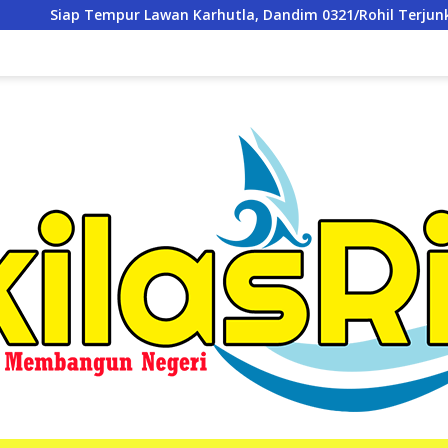
rhutla, Dandim 0321/Rohil Terjunkan 1 SST Dalam Apel Gabung