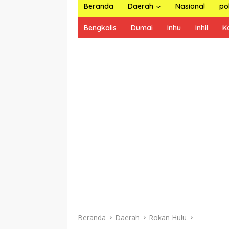
Beranda
Daerah
Nasional
pol
Bengkalis
Dumai
Inhu
Inhil
K
Beranda
Daerah
Rokan Hulu