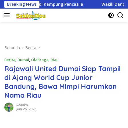
Langsung
asila
Breaking News
Wakili Dandim, Dan Unit Intel Kodim 0321/Rohil Had
ke
konten
Beranda
Berita
Berita
,
Dumai
,
Olahraga
,
Riau
Rajawali United Dumai Siap Tampil
di Ajang World Cup Junior
Bandung, Bawa Mimpi Harumkan
Nama Riau
Redaksi
Juni 26, 2026