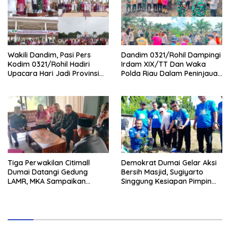
Wakili Dandim, Pasi Pers
Dandim 0321/Rohil Dampingi
Kodim 0321/Rohil Hadiri
Irdam XIX/TT Dan Waka
Upacara Hari Jadi Provinsi
Polda Riau Dalam Peninjauan
Riau ke-69, Perkuat
Serta Pemadam Karhutla di
Sinergitas Dengan Pemda
Palika
Tiga Perwakilan Citimall
Demokrat Dumai Gelar Aksi
Dumai Datangi Gedung
Bersih Masjid, Sugiyarto
LAMR, MKA Sampaikan
Singgung Kesiapan Pimpin
Petuah soal Adab Melayu
Partai