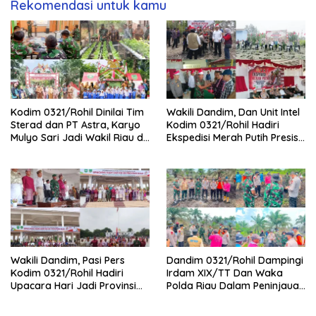
Rekomendasi untuk kamu
Kodim 0321/Rohil Dinilai Tim
Wakili Dandim, Dan Unit Intel
Sterad dan PT Astra, Karyo
Kodim 0321/Rohil Hadiri
Mulyo Sari Jadi Wakil Riau di
Ekspedisi Merah Putih Presisi
Kampung Pancasila
Polda Riau di Palika
Wakili Dandim, Pasi Pers
Dandim 0321/Rohil Dampingi
Kodim 0321/Rohil Hadiri
Irdam XIX/TT Dan Waka
Upacara Hari Jadi Provinsi
Polda Riau Dalam Peninjauan
Riau ke-69, Perkuat
Serta Pemadam Karhutla di
Sinergitas Dengan Pemda
Palika