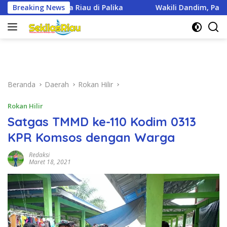
Langsung
Breaking News
Wakili Dandim, Pasi Pers Kodim 0321/Rohil Hadiri Upac
ke
konten
Beranda
Daerah
Rokan Hilir
Rokan Hilir
Satgas TMMD ke-110 Kodim 0313
KPR Komsos dengan Warga
Redaksi
Maret 18, 2021