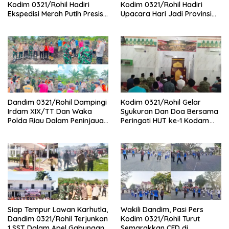
Kodim 0321/Rohil Hadiri
Kodim 0321/Rohil Hadiri
Ekspedisi Merah Putih Presisi
Upacara Hari Jadi Provinsi
Polda Riau di Palika
Riau ke-69, Perkuat
Sinergitas Dengan Pemda
Dandim 0321/Rohil Dampingi
Kodim 0321/Rohil Gelar
Irdam XIX/TT Dan Waka
Syukuran Dan Doa Bersama
Polda Riau Dalam Peninjauan
Peringati HUT ke-1 Kodam
Serta Pemadam Karhutla di
XIX/Tuanku Tambusai
Palika
Siap Tempur Lawan Karhutla,
Wakili Dandim, Pasi Pers
Dandim 0321/Rohil Terjunkan
Kodim 0321/Rohil Turut
1 SST Dalam Apel Gabungan
Semarakkan CFD di