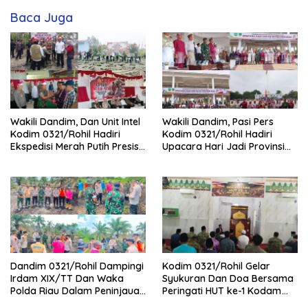
Baca Juga
Wakili Dandim, Dan Unit Intel
Wakili Dandim, Pasi Pers
Kodim 0321/Rohil Hadiri
Kodim 0321/Rohil Hadiri
Ekspedisi Merah Putih Presisi
Upacara Hari Jadi Provinsi
Polda Riau di Palika
Riau ke-69, Perkuat
Sinergitas Dengan Pemda
Dandim 0321/Rohil Dampingi
Kodim 0321/Rohil Gelar
Irdam XIX/TT Dan Waka
Syukuran Dan Doa Bersama
Polda Riau Dalam Peninjauan
Peringati HUT ke-1 Kodam
Serta Pemadam Karhutla di
XIX/Tuanku Tambusai