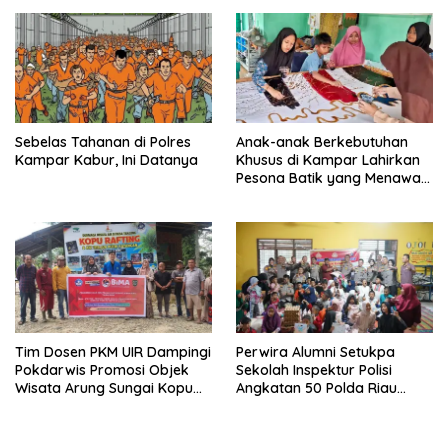
Sebelas Tahanan di Polres
Anak-anak Berkebutuhan
Kampar Kabur, Ini Datanya
Khusus di Kampar Lahirkan
Pesona Batik yang Menawan,
Begini Kisahnya
Tim Dosen PKM UIR Dampingi
Perwira Alumni Setukpa
Pokdarwis Promosi Objek
Sekolah Inspektur Polisi
Wisata Arung Sungai Kopu
Angkatan 50 Polda Riau
Kampar
Resimen Wira Satya
Adhipradana Gelar Bakti
Sosial