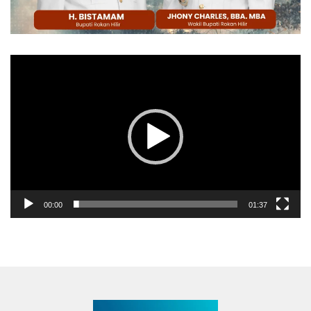
Pemutar
Video
00:00
01:37