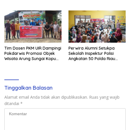
Begini Kisahnya
Tim Dosen PKM UIR Dampingi
Perwira Alumni Setukpa
Pokdarwis Promosi Objek
Sekolah Inspektur Polisi
Wisata Arung Sungai Kopu
Angkatan 50 Polda Riau
Kampar
Resimen Wira Satya
Adhipradana Gelar Bakti
Sosial
Tinggalkan Balasan
Alamat email Anda tidak akan dipublikasikan.
Ruas yang wajib
ditandai
*