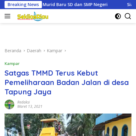
Langsung
SD dan SMP Negeri
Breaking News
Siap Tempur Lawan Karhutla, Dand
ke
konten
Beranda
Daerah
Kampar
Kampar
Satgas TMMD Terus Kebut
Pemeliharaan Badan Jalan di desa
Tapung Jaya
Redaksi
Maret 13, 2021