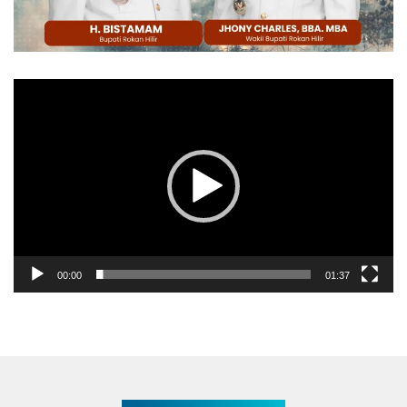
Pemutar
Video
00:00
01:37