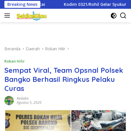
Langsung
Kodim 0321/Rohil Gelar Syukuran Dan Doa Bersama Peringati
Breaking News
ke
konten
Beranda
Daerah
Rokan Hilir
Rokan Hilir
Sempat Viral, Team Opsnal Polsek
Bangko Berhasil Ringkus Pelaku
Curas
Redaksi
Agustus 5, 2020