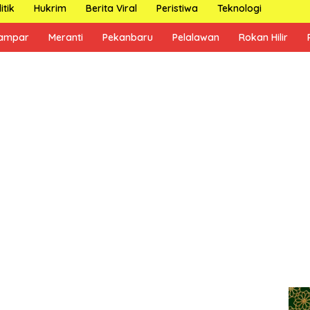
itik
Hukrim
Berita Viral
Peristiwa
Teknologi
ampar
Meranti
Pekanbaru
Pelalawan
Rokan Hilir