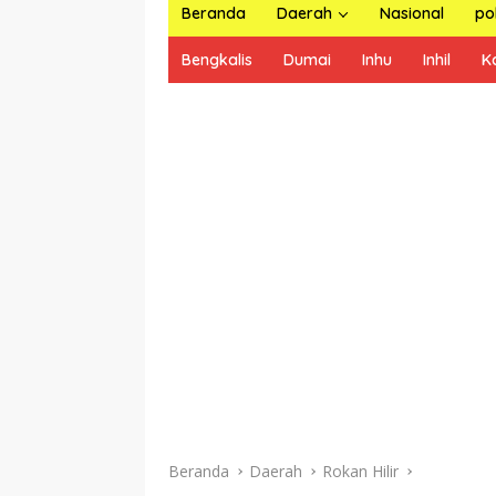
Beranda
Daerah
Nasional
pol
Bengkalis
Dumai
Inhu
Inhil
K
Beranda
Daerah
Rokan Hilir