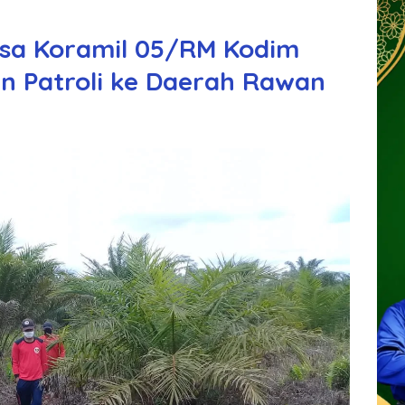
nsa Koramil 05/RM Kodim
n Patroli ke Daerah Rawan