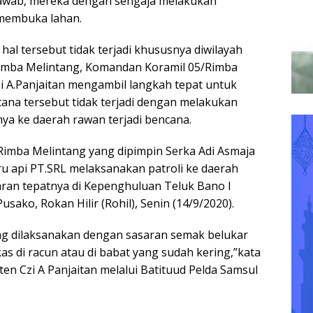
jawab, mereka dengan sengaja melakukan
membuka lahan.
al tersebut tidak terjadi khususnya diwilayah
Rimba Melintang, Komandan Koramil 05/Rimba
i A.Panjaitan mengambil langkah tepat untuk
ana tersebut tidak terjadi dengan melakukan
nya ke daerah rawan terjadi bencana.
Rimba Melintang yang dipimpin Serka Adi Asmaja
 api PT.SRL melaksanakan patroli ke daerah
aran tepatnya di Kepenghuluan Teluk Bano I
ako, Rokan Hilir (Rohil), Senin (14/9/2020).
ang dilaksanakan dengan sasaran semak belukar
as di racun atau di babat yang sudah kering,”kata
en Czi A Panjaitan melalui Batituud Pelda Samsul