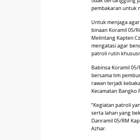
tidak bertanggung 
pembakaran untuk 
Untuk menjaga agar h
binaan Koramil 05/
Melintang Kapten Cz
mengatasi agar benc
patroli rutin khusus
Babinsa Koramil 05/
bersama tim pemburu
rawan terjadi kebak
Kecamatan Bangko Pus
“Kegiatan patroli y
serta lahan yang bek
Danramil 05/RM Kapt
Azhar.