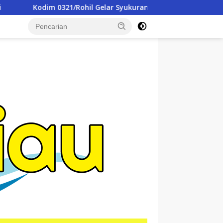
 Gelar Syukuran Dan Doa Bersama Peringati HUT ke-1 Kodam X
tutup