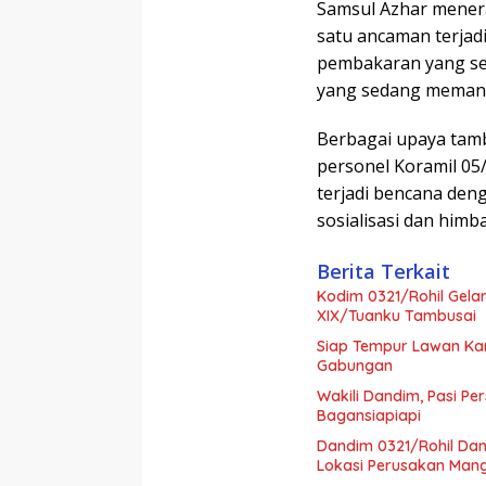
Samsul Azhar mener
satu ancaman terjad
pembakaran yang sen
yang sedang meman
Berbagai upaya tamb
personel Koramil 05
terjadi bencana den
sosialisasi dan him
Berita Terkait
Kodim 0321/Rohil Gela
XIX/Tuanku Tambusai
Siap Tempur Lawan Kar
Gabungan
Wakili Dandim, Pasi Pe
Bagansiapiapi
Dandim 0321/Rohil Dam
Lokasi Perusakan Man