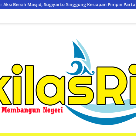
arto Singgung Kesiapan Pimpin Partai
Kodim 0321/Rohil