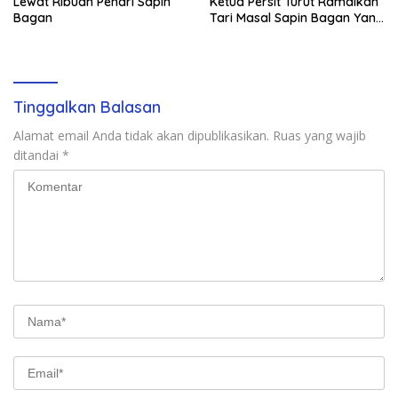
Lewat Ribuan Penari Sapin
Ketua Persit Turut Ramaikan
Bagan
Tari Masal Sapin Bagan Yang
Sapu Rekor Muri Dunia
Tinggalkan Balasan
Alamat email Anda tidak akan dipublikasikan.
Ruas yang wajib
ditandai
*