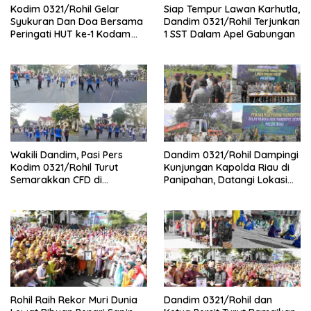
Kodim 0321/Rohil Gelar
Siap Tempur Lawan Karhutla,
Syukuran Dan Doa Bersama
Dandim 0321/Rohil Terjunkan
Peringati HUT ke-1 Kodam
1 SST Dalam Apel Gabungan
XIX/Tuanku Tambusai
Wakili Dandim, Pasi Pers
Dandim 0321/Rohil Dampingi
Kodim 0321/Rohil Turut
Kunjungan Kapolda Riau di
Semarakkan CFD di
Panipahan, Datangi Lokasi
Bagansiapiapi
Perusakan Mangrove
Rohil Raih Rekor Muri Dunia
Dandim 0321/Rohil dan