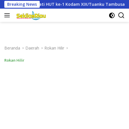
Langsung
T ke-1 Kodam XIX/Tuanku Tambusai
Breaking News
PLN Pasang Kembali
ke
konten
Beranda
Daerah
Rokan Hilir
Rokan Hilir