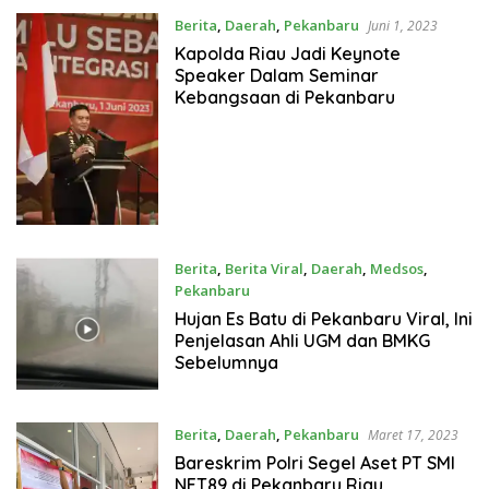
Berita
,
Daerah
,
Pekanbaru
Juni 1, 2023
Kapolda Riau Jadi Keynote
Speaker Dalam Seminar
Kebangsaan di Pekanbaru
Berita
,
Berita Viral
,
Daerah
,
Medsos
,
Pekanbaru
Maret 25, 2023
Hujan Es Batu di Pekanbaru Viral, Ini
Penjelasan Ahli UGM dan BMKG
Sebelumnya
Berita
,
Daerah
,
Pekanbaru
Maret 17, 2023
Bareskrim Polri Segel Aset PT SMI
NET89 di Pekanbaru Riau