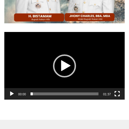
Pemutar
Video
00:00
01:37