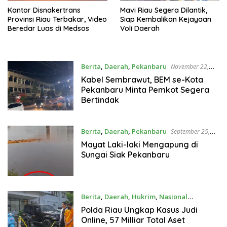
Kantor Disnakertrans
Mavi Riau Segera Dilantik,
Provinsi Riau Terbakar, Video
Siap Kembalikan Kejayaan
Beredar Luas di Medsos
Voli Daerah
Berita
,
Daerah
,
Pekanbaru
November 22,
2023
Kabel Sembrawut, BEM se-Kota
Pekanbaru Minta Pemkot Segera
Bertindak
Berita
,
Daerah
,
Pekanbaru
September 25,
2023
Mayat Laki-laki Mengapung di
Sungai Siak Pekanbaru
Berita
,
Daerah
,
Hukrim
,
Nasional
September 22, 2023
Polda Riau Ungkap Kasus Judi
Online, 57 Milliar Total Aset