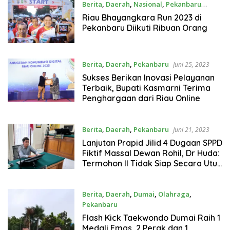
Berita
,
Daerah
,
Nasional
,
Pekanbaru
Agustus 6, 2023
Riau Bhayangkara Run 2023 di
Pekanbaru Diikuti Ribuan Orang
Berita
,
Daerah
,
Pekanbaru
Juni 25, 2023
Sukses Berikan Inovasi Pelayanan
Terbaik, Bupati Kasmarni Terima
Penghargaan dari Riau Online
Berita
,
Daerah
,
Pekanbaru
Juni 21, 2023
Lanjutan Prapid Jilid 4 Dugaan SPPD
Fiktif Massal Dewan Rohil, Dr Huda:
Termohon II Tidak Siap Secara Utuh
Sajikan Alat Bukti
Berita
,
Daerah
,
Dumai
,
Olahraga
,
Pekanbaru
Juni 19, 2023
Flash Kick Taekwondo Dumai Raih 1
Medali Emas, 2 Perak dan 1