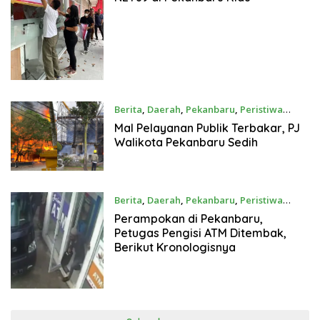
Berita
,
Daerah
,
Pekanbaru
,
Peristiwa
Maret 5, 2023
Mal Pelayanan Publik Terbakar, PJ
Walikota Pekanbaru Sedih
Berita
,
Daerah
,
Pekanbaru
,
Peristiwa
Maret 5, 2023
Perampokan di Pekanbaru,
Petugas Pengisi ATM Ditembak,
Berikut Kronologisnya