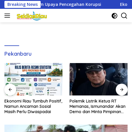
Langsung
encegahan Korupsi
Breaking News
Ekonomi Riau Tumbuh Positif, Namu
ke
konten
Pekanbaru
Ekonomi Riau Tumbuh Positif,
Polemik Listrik Ketua RT
Namun Ancaman Sosial
Memanas, Ismunandar Akan
Masih Perlu Diwaspadai
Demo dan Minta Pimpinan
PLN “Berambus”