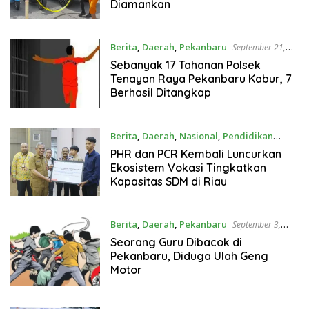
Diamankan
Berita
,
Daerah
,
Pekanbaru
September 21,
2023
Sebanyak 17 Tahanan Polsek
Tenayan Raya Pekanbaru Kabur, 7
Berhasil Ditangkap
Berita
,
Daerah
,
Nasional
,
Pendidikan
September 20, 2023
PHR dan PCR Kembali Luncurkan
Ekosistem Vokasi Tingkatkan
Kapasitas SDM di Riau
Berita
,
Daerah
,
Pekanbaru
September 3,
2023
Seorang Guru Dibacok di
Pekanbaru, Diduga Ulah Geng
Motor