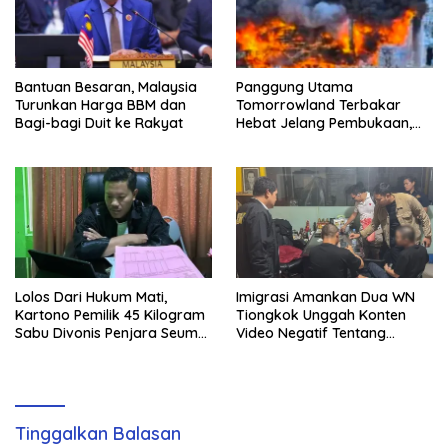
Bantuan Besaran, Malaysia
Panggung Utama
Turunkan Harga BBM dan
Tomorrowland Terbakar
Bagi-bagi Duit ke Rakyat
Hebat Jelang Pembukaan,
Festival Tetap Berlangsung
Lolos Dari Hukum Mati,
Imigrasi Amankan Dua WN
Kartono Pemilik 45 Kilogram
Tiongkok Unggah Konten
Sabu Divonis Penjara Seumur
Video Negatif Tentang
Hidup
Petugas Imigrasi Soekarno-
Hatta Tanpa Bukti
Tinggalkan Balasan