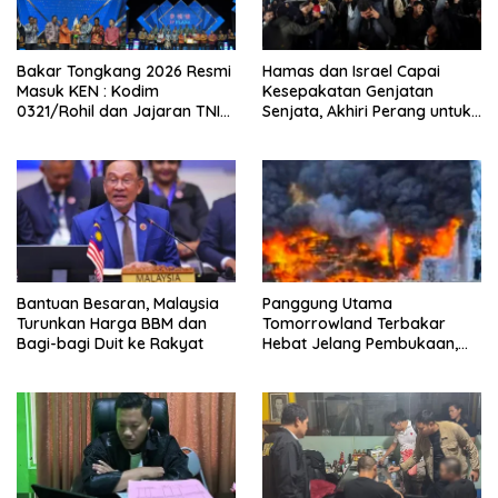
Bakar Tongkang 2026 Resmi
Hamas dan Israel Capai
Masuk KEN : Kodim
Kesepakatan Genjatan
0321/Rohil dan Jajaran TNI
Senjata, Akhiri Perang untuk
Hadiri Penganugerahan di IP
Selamanya
PLAZA Bagansiapiapi
Bantuan Besaran, Malaysia
Panggung Utama
Turunkan Harga BBM dan
Tomorrowland Terbakar
Bagi-bagi Duit ke Rakyat
Hebat Jelang Pembukaan,
Festival Tetap Berlangsung