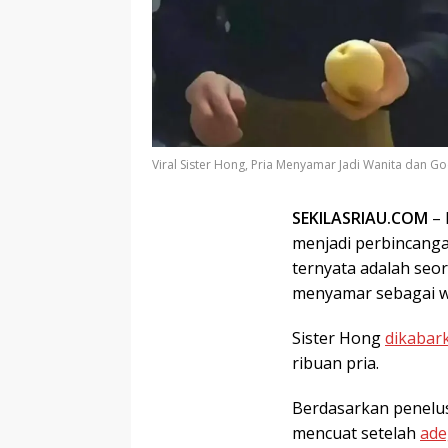
Viral Sister Hong, Pria Menyamar Jadi Wanita dan Go
SEKILASRIAU.COM
– 
menjadi perbincanga
ternyata adalah seo
menyamar sebagai w
Sister Hong
dikabar
ribuan pria.
Berdasarkan penelus
mencuat setelah
ade