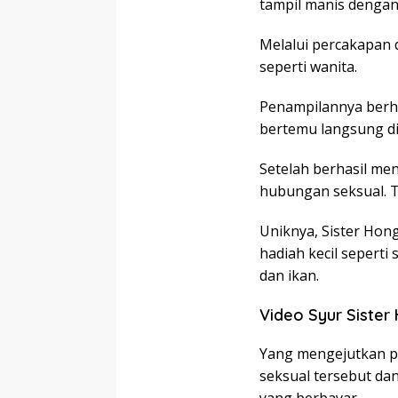
tampil manis dengan 
Melalui percakapan 
seperti wanita.
Penampilannya berha
bertemu langsung di
Setelah berhasil me
hubungan seksual. T
Uniknya, Sister Hon
hadiah kecil sepert
dan ikan.
Video Syur Sister
Yang mengejutkan pu
seksual tersebut da
yang berbayar.