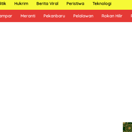
itik
Hukrim
Berita Viral
Peristiwa
Teknologi
ampar
Meranti
Pekanbaru
Pelalawan
Rokan Hilir