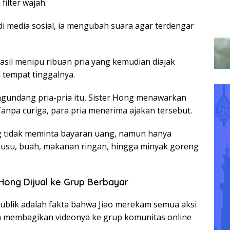
filter wajah.
di media sosial, ia mengubah suara agar terdengar
sil menipu ribuan pria yang kemudian diajak
 tempat tinggalnya.
ngundang pria-pria itu, Sister Hong menawarkan
anpa curiga, para pria menerima ajakan tersebut.
g tidak meminta bayaran uang, namun hanya
i susu, buah, makanan ringan, hingga minyak goreng
 Hong Dijual ke Grup Berbayar
blik adalah fakta bahwa Jiao merekam semua aksi
n membagikan videonya ke grup komunitas online