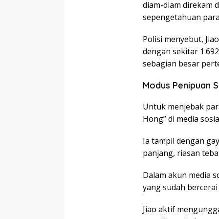
diam-diam direkam di
sepengetahuan para 
Polisi menyebut, Jia
dengan sekitar 1.69
sebagian besar pert
Modus Penipuan Se
Untuk menjebak para
Hong” di media sosia
Ia tampil dengan ga
panjang, riasan teba
Dalam akun media so
yang sudah bercerai
Jiao aktif mengungg