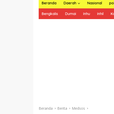
Beranda
Daerah
Nasional
pol
Bengkalis
Dumai
Inhu
Inhil
K
Beranda
Berita
Medsos