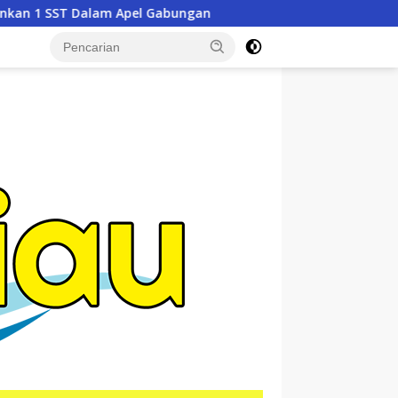
 Gabungan
Kementerian ATR/BPN, KPK, dan Pemda Jawa 
tutup