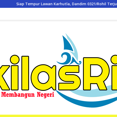
wan Karhutla, Dandim 0321/Rohil Terjunkan 1 SST Dalam Apel