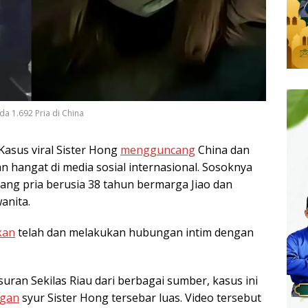
da 1.692 Pria di China
Kasus viral Sister Hong
mengguncang
China dan
n hangat di media sosial internasional. Sosoknya
rang pria berusia 38 tahun bermarga Jiao dan
anita.
kan
telah dan melakukan hubungan intim dengan
uran Sekilas Riau dari berbagai sumber, kasus ini
gan
syur Sister Hong tersebar luas. Video tersebut