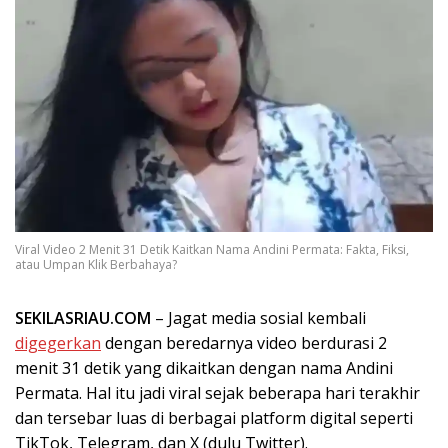
Viral Video 2 Menit 31 Detik Kaitkan Nama Andini Permata: Fakta, Fiksi,
atau Umpan Klik Berbahaya?
SEKILASRIAU.COM
– Jagat media sosial kembali
digegerkan
dengan beredarnya video berdurasi 2
menit 31 detik yang dikaitkan dengan nama Andini
Permata. Hal itu jadi viral sejak beberapa hari terakhir
dan tersebar luas di berbagai platform digital seperti
TikTok, Telegram, dan X (dulu Twitter).