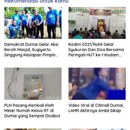
Rekomendasi untuk kamu
Demokrat Dumai Gelar Aksi
Kodim 0321/Rohil Gelar
Bersih Masjid, Sugiyarto
Syukuran Dan Doa Bersama
Singgung Kesiapan Pimpin
Peringati HUT ke-1 Kodam
Partai
XIX/Tuanku Tambusai
PLN Pasang Kembali KWh
Video Viral di Citimall Dumai,
Meter Rumah Ketua RT di
LAMR Akhirnya Ambil Sikap
Dumai yang Sempat Dicabut