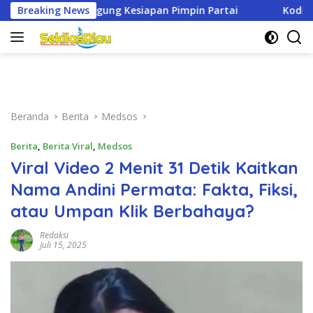
Langsung
ng Kesiapan Pimpin Partai
Breaking News
Kodim 0321/Rohil Gelar Syu
ke
konten
Beranda
Berita
Medsos
Berita
,
Berita Viral
,
Medsos
Viral Video 2 Menit 31 Detik Kaitkan
Nama Andini Permata: Fakta, Fiksi,
atau Umpan Klik Berbahaya?
Redaksi
Juli 15, 2025