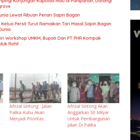
pingi Kunjungan Kapolda Riau di Panipahan, Datangi
grove
Dunia Lewat Ribuan Penari Sapin Bagan
 Ketua Persit Turut Ramaikan Tari Masal Sapin Bagan
Dunia
diri Workshop UMKM, Bupati Dan PT PHR Kompak
duk Rohil
Afrizal Sintong : Jalan
Afrizal Sintong Akan
Palika-Kubu Akan
Anggarkan 50 Milyar
Menjadi Prioritas
Untuk Pembangunan
Jalan Di Palika