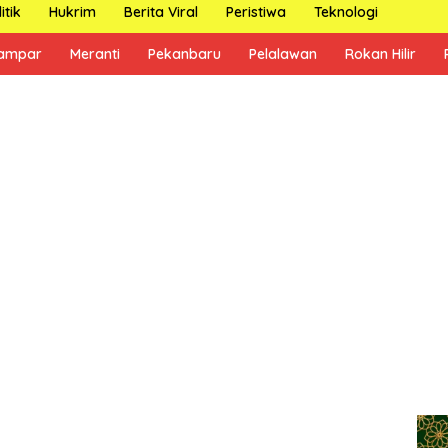
itik
Hukrim
Berita Viral
Peristiwa
Teknologi
ampar
Meranti
Pekanbaru
Pelalawan
Rokan Hilir