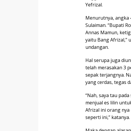
Yefrizal.
Menurutnya, angka 
Sulaiman. “Bupati R
Annas Mamun, ketiga
yaitu Bang Afrizal,
undangan.
Hal serupa juga diu
telah merasakan 3 p
sepak terjangnya. 
yang cerdas, tegas d
“Nah, saya tau pada 
menjual es lilin un
Afrizal ini orang ny
seperti ini,” katanya.
Maka dengan alasan i