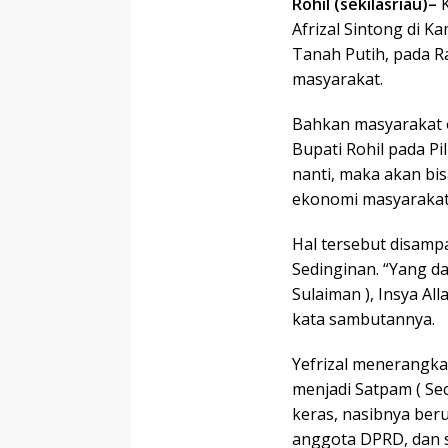
Rohil (sekilasriau)–
K
Afrizal Sintong di 
Tanah Putih, pada Ra
masyarakat.
Bahkan masyarakat op
Bupati Rohil pada P
nanti, maka akan b
ekonomi masyarakat
Hal tersebut disampa
Sedinginan. “Yang da
Sulaiman ), Insya Al
kata sambutannya.
Yefrizal menerangka
menjadi Satpam ( Sec
keras, nasibnya ber
anggota DPRD, dan s