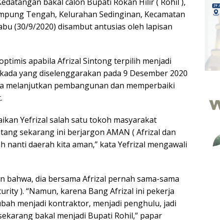
edatangan bakal calon Bupati Rokan Hilir ( Rohil ),
Kampung Tengah, Kelurahan Sedinginan, Kecamatan
bu (30/9/2020) disambut antusias oleh lapisan
timis apabila Afrizal Sintong terpilih menjadi
ilkada yang diselenggarakan pada 9 Desember 2020
isa melanjutkan pembangunan dan memperbaiki
.
ikan Yefrizal salah satu tokoh masyarakat
tang sekarang ini berjargon AMAN ( Afrizal dan
lah nanti daerah kita aman,” kata Yefrizal mengawali
n bahwa, dia bersama Afrizal pernah sama-sama
urity ). “Namun, karena Bang Afrizal ini pekerja
ubah menjadi kontraktor, menjadi penghulu, jadi
ekarang bakal menjadi Bupati Rohil,” papar