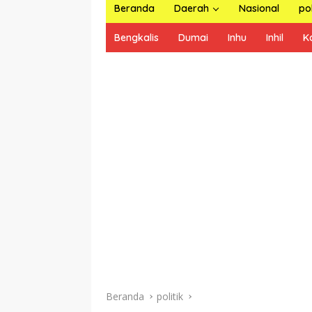
Beranda
Daerah
Nasional
pol
Bengkalis
Dumai
Inhu
Inhil
K
Beranda
politik