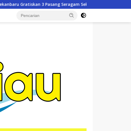
 Seragam Sekolah untuk Murid Baru SD dan SMP Negeri
tutup