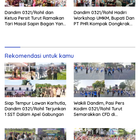
Dandim 0321/Rohil dan
Dandim 0321/Rohil Hadiri
Ketua Persit Turut Ramaikan
Workshop UMKM, Bupati Dan
Tari Masal Sapin Bagan Yang
PT PHR Kompak Dongkrak
Sapu Rekor Muri Dunia
Kwalitas Produk Rohil
Rekomendasi untuk kamu
Siap Tempur Lawan Karhutla,
Wakili Dandim, Pasi Pers
Dandim 0321/Rohil Terjunkan
Kodim 0321/Rohil Turut
1 SST Dalam Apel Gabungan
Semarakkan CFD di
Bagansiapiapi