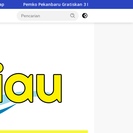
ru Gratiskan 3 Pasang Seragam Sekolah untuk Murid Baru SD 
tutup