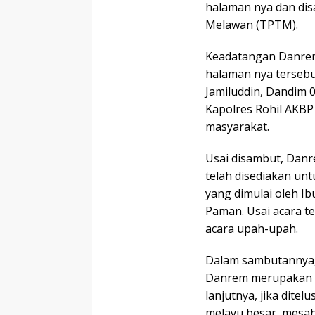
halaman nya dan di
Melawan (TPTM).
Keadatangan Danre
halaman nya tersebu
Jamiluddin, Dandim 
Kapolres Rohil AKBP
masyarakat.
Usai disambut, Danr
telah disediakan un
yang dimulai oleh Ib
Paman. Usai acara t
acara upah-upah.
Dalam sambutannya,
Danrem merupakan p
lanjutnya, jika dite
melayu besar, mesa