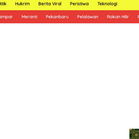
itik
Hukrim
Berita Viral
Peristiwa
Teknologi
ampar
Meranti
Pekanbaru
Pelalawan
Rokan Hilir