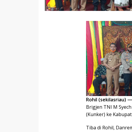
Rohil (sekilasriau) 
Brigjen TNI M Syec
(Kunker) ke Kabupate
Tiba di Rohil, Danr