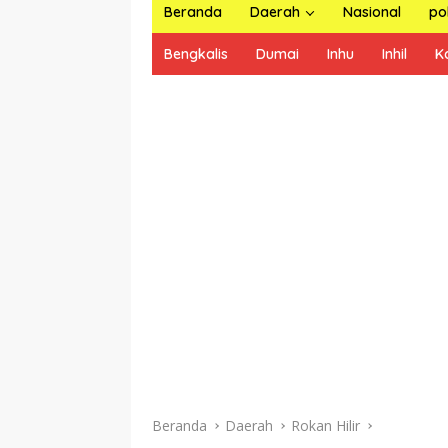
Beranda
Daerah
Nasional
pol
Bengkalis
Dumai
Inhu
Inhil
K
Beranda
Daerah
Rokan Hilir