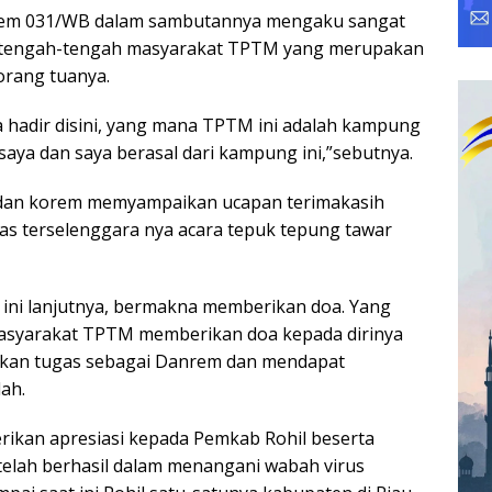
rem 031/WB dalam sambutannya mengaku sangat
ditengah-tengah masyarakat TPTM yang merupakan
orang tuanya.
 hadir disini, yang mana TPTM ini adalah kampung
saya dan saya berasal dari kampung ini,”sebutnya.
dan korem memyampaikan ucapan terimakasih
as terselenggara nya acara tepuk tepung tawar
ini lanjutnya, bermakna memberikan doa. Yang
syarakat TPTM memberikan doa kepada dirinya
nkan tugas sebagai Danrem dan mendapat
lah.
ikan apresiasi kepada Pemkab Rohil beserta
telah berhasil dalam menangani wabah virus