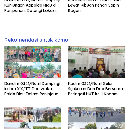
Dandim 0321/Rohil Dampingi
Rohil Raih Rekor Muri Dunia
Kunjungan Kapolda Riau di
Lewat Ribuan Penari Sapin
Panipahan, Datangi Lokasi
Bagan
Perusakan Mangrove
Rekomendasi untuk kamu
Dandim 0321/Rohil Dampingi
Kodim 0321/Rohil Gelar
Irdam XIX/TT Dan Waka
Syukuran Dan Doa Bersama
Polda Riau Dalam Peninjauan
Peringati HUT ke-1 Kodam
Serta Pemadam Karhutla di
XIX/Tuanku Tambusai
Palika