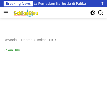
Langsung
hutla di Palika
Breaking News
Tiga Perwakilan Citimall Dumai Data
ke
konten
Beranda
Daerah
Rokan Hilir
Rokan Hilir