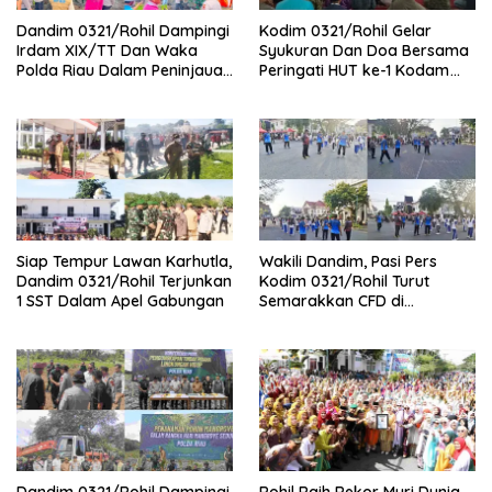
Dandim 0321/Rohil Dampingi
Kodim 0321/Rohil Gelar
Irdam XIX/TT Dan Waka
Syukuran Dan Doa Bersama
Polda Riau Dalam Peninjauan
Peringati HUT ke-1 Kodam
Serta Pemadam Karhutla di
XIX/Tuanku Tambusai
Palika
Siap Tempur Lawan Karhutla,
Wakili Dandim, Pasi Pers
Dandim 0321/Rohil Terjunkan
Kodim 0321/Rohil Turut
1 SST Dalam Apel Gabungan
Semarakkan CFD di
Bagansiapiapi