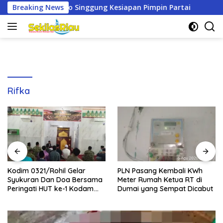
Langsung
 Singgung Kesiapan Pimpin Partai
Breaking News
Kodim 0321/Rohil Ge
ke
konten
Rifka
Kodim 0321/Rohil Gelar
PLN Pasang Kembali KWh
Syukuran Dan Doa Bersama
Meter Rumah Ketua RT di
Peringati HUT ke-1 Kodam
Dumai yang Sempat Dicabut
XIX/Tuanku Tambusai