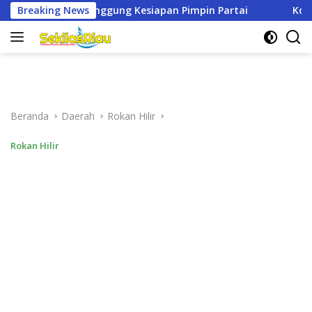
Langsung
g Kesiapan Pimpin Partai
Breaking News
Kodim 0321/Rohil Gelar Syuk
ke
konten
Beranda
Daerah
Rokan Hilir
Rokan Hilir