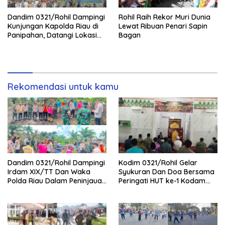
Dandim 0321/Rohil Dampingi
Rohil Raih Rekor Muri Dunia
Kunjungan Kapolda Riau di
Lewat Ribuan Penari Sapin
Panipahan, Datangi Lokasi
Bagan
Perusakan Mangrove
Rekomendasi untuk kamu
Dandim 0321/Rohil Dampingi
Kodim 0321/Rohil Gelar
Irdam XIX/TT Dan Waka
Syukuran Dan Doa Bersama
Polda Riau Dalam Peninjauan
Peringati HUT ke-1 Kodam
Serta Pemadam Karhutla di
XIX/Tuanku Tambusai
Palika