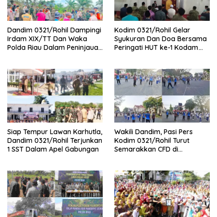
Dandim 0321/Rohil Dampingi
Kodim 0321/Rohil Gelar
Irdam XIX/TT Dan Waka
Syukuran Dan Doa Bersama
Polda Riau Dalam Peninjauan
Peringati HUT ke-1 Kodam
Serta Pemadam Karhutla di
XIX/Tuanku Tambusai
Palika
Siap Tempur Lawan Karhutla,
Wakili Dandim, Pasi Pers
Dandim 0321/Rohil Terjunkan
Kodim 0321/Rohil Turut
1 SST Dalam Apel Gabungan
Semarakkan CFD di
Bagansiapiapi