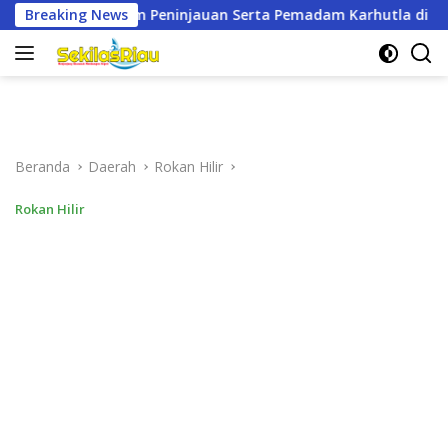
Langsung
Serta Pemadam Karhutla di Palika
Breaking News
Tiga Perwakilan Ci
ke
konten
Beranda
Daerah
Rokan Hilir
Rokan Hilir