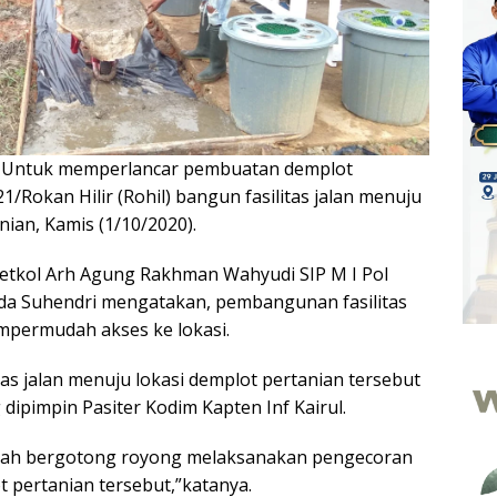
—
Untuk memperlancar pembuatan demplot
1/Rokan Hilir (Rohil) bangun fasilitas jalan menuju
nian, Kamis (1/10/2020).
etkol Arh Agung Rakhman Wahyudi SIP M I Pol
tda Suhendri mengatakan, pembangunan fasilitas
mpermudah akses ke lokasi.
as jalan menuju lokasi demplot pertanian tersebut
dipimpin Pasiter Kodim Kapten Inf Kairul.
engah bergotong royong melaksanakan pengecoran
t pertanian tersebut,”katanya.