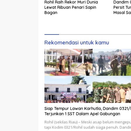
Rohil Raih Rekor Muri Dunia
Dandim 0
Lewat Ribuan Penari Sapin
Persit T
Bagan
Masal S
Rekor Mu
Rekomendasi untuk kamu
Siap Tempur Lawan Karhutla, Dandim 0321/
Terjunkan 1 SST Dalam Apel Gabungan
Rohil (sekilas Riau) – Meski asap belum mengepu
tapi Kodim 0321/Rohil sudah siaga penuh. Dand