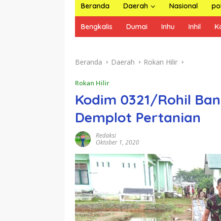
Beranda
Daerah
Nasional
pol
Bengkalis
Dumai
Inhu
Inhil
K
Beranda
Daerah
Rokan Hilir
Rokan Hilir
Kodim 0321/Rohil Bang
Demplot Pertanian
Redaksi
Oktober 1, 2020