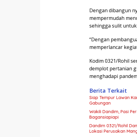
Dengan dibangun nya
mempermudah menuju 
sehingga sulit untuk 
“Dengan pembanguan
memperlancar kegiat
Kodim 0321/Rohil se
demplot pertanian 
menghadapi pandemi
Berita Terkait
Siap Tempur Lawan Kar
Gabungan
Wakili Dandim, Pasi Pe
Bagansiapiapi
Dandim 0321/Rohil Dam
Lokasi Perusakan Man