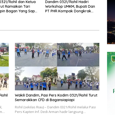
321/Rohil dan Ketua
Dandim 0321/Rohil Hadiri
urut Ramaikan Tari
Workshop UMKM, Bupati Dan
apin Bagan Yang Sapu
PT PHR Kompak Dongkrak
ri Dunia
Kwalitas Produk Rohil
Rohil
Wakili Dandim, Pasi Pers Kodim 0321/Rohil Turut
Semarakkan CFD di Bagansiapiapi
l,
Rohil (sekilas Riau) – Dandim 0321/Rohil melalui Pasi
im…
Pers Kapten Inf. Dedi Arman hadir langsung…