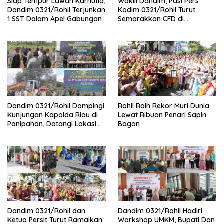
Siap Tempur Lawan Karhutla,
Wakili Dandim, Pasi Pers
Dandim 0321/Rohil Terjunkan
Kodim 0321/Rohil Turut
1 SST Dalam Apel Gabungan
Semarakkan CFD di
Bagansiapiapi
Dandim 0321/Rohil Dampingi
Rohil Raih Rekor Muri Dunia
Kunjungan Kapolda Riau di
Lewat Ribuan Penari Sapin
Panipahan, Datangi Lokasi
Bagan
Perusakan Mangrove
Dandim 0321/Rohil dan
Dandim 0321/Rohil Hadiri
Ketua Persit Turut Ramaikan
Workshop UMKM, Bupati Dan