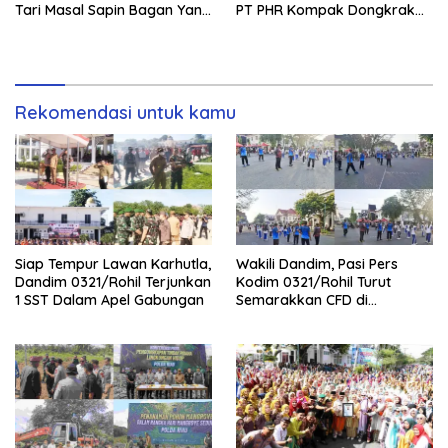
Tari Masal Sapin Bagan Yang
PT PHR Kompak Dongkrak
Sapu Rekor Muri Dunia
Kwalitas Produk Rohil
Rekomendasi untuk kamu
Siap Tempur Lawan Karhutla,
Wakili Dandim, Pasi Pers
Dandim 0321/Rohil Terjunkan
Kodim 0321/Rohil Turut
1 SST Dalam Apel Gabungan
Semarakkan CFD di
Bagansiapiapi