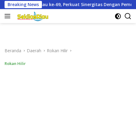
Langsung
kuat Sinergitas Dengan Pemda
Breaking News
Dandim 0321/Rohil Dampin
ke
konten
Beranda
Daerah
Rokan Hilir
Rokan Hilir