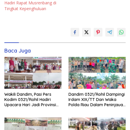
Hadiri Rapat Musrenbang di
Tingkat Kepenghuluan
Baca Juga
Wakili Dandim, Pasi Pers
Dandim 0321/Rohil Dampingi
Kodim 0321/Rohil Hadiri
Irdam XIX/TT Dan Waka
Upacara Hari Jadi Provinsi
Polda Riau Dalam Peninjauan
Riau ke-69, Perkuat
Serta Pemadam Karhutla di
Sinergitas Dengan Pemda
Palika