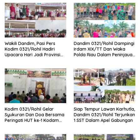
Wakili Dandim, Pasi Pers
Dandim 0321/Rohil Dampingi
Kodim 0321/Rohil Hadiri
Irdam XIX/TT Dan Waka
Upacara Hari Jadi Provinsi
Polda Riau Dalam Peninjauan
Riau ke-69, Perkuat
Serta Pemadam Karhutla di
Sinergitas Dengan Pemda
Palika
Kodim 0321/Rohil Gelar
Siap Tempur Lawan Karhutla,
Syukuran Dan Doa Bersama
Dandim 0321/Rohil Terjunkan
Peringati HUT ke-1 Kodam
1 SST Dalam Apel Gabungan
XIX/Tuanku Tambusai