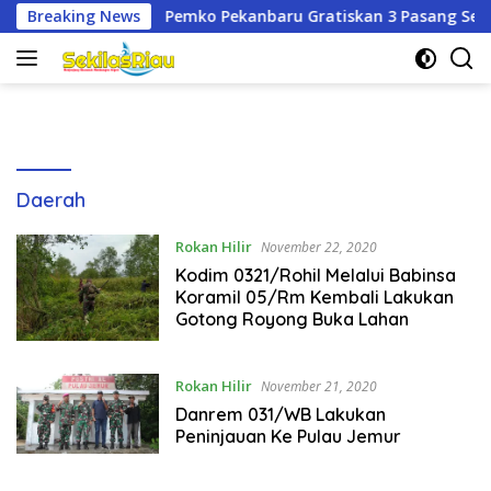
Langsung
mko Pekanbaru Gratiskan 3 Pasang Seragam Sekolah untuk Mur
Breaking News
ke
konten
Daerah
Rokan Hilir
November 22, 2020
Kodim 0321/Rohil Melalui Babinsa
Koramil 05/Rm Kembali Lakukan
Gotong Royong Buka Lahan
Rokan Hilir
November 21, 2020
Danrem 031/WB Lakukan
Peninjauan Ke Pulau Jemur